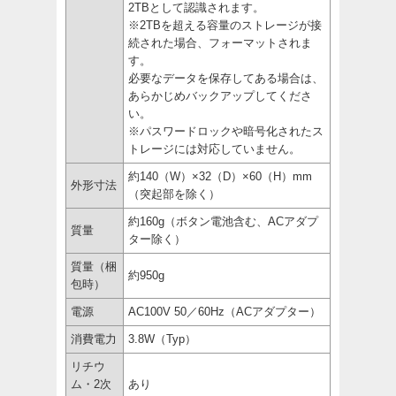
2TBとして認識されます。
※2TBを超える容量のストレージが接
続された場合、フォーマットされま
す。
必要なデータを保存してある場合は、
あらかじめバックアップしてくださ
い。
※パスワードロックや暗号化されたス
トレージには対応していません。
約140（W）×32（D）×60（H）mm
外形寸法
（突起部を除く）
約160g（ボタン電池含む、ACアダプ
質量
ター除く）
質量（梱
約950g
包時）
電源
AC100V 50／60Hz（ACアダプター）
消費電力
3.8W（Typ）
リチウ
ム・2次
あり