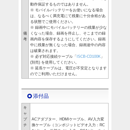
動作保証するものではありません。
※ モバイルバッテリーをお使いになる場合
は、なるべく満充電にて残量に十分余裕があ
る状態でご使用ください。
※ 録画中にモバイルバッテリーの残量が少な
備
くなった場合、録画を停止し、そこまでの録
考
画内容を保存するようにしてください。録画
中に残量が無くなった場合、録画途中の内容
は破棄されます。
※ 必ず対応接続ケーブル「
ISCB-CD100K
」
(別売) を使用してください。
※ 延長ケーブルは、電圧が不安定となります
のでご利用いただけません。
添付品
キ
ャ
プ
ACアダプター、HDMIケーブル、AV入力変
チ
換ケーブル（コンポジットビデオ入力：RC