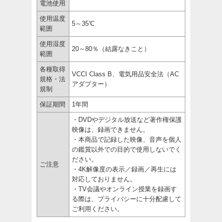
電池使用
使用温度
5～35℃
範囲
使用湿度
20～80％（結露なきこと）
範囲
各種取得
VCCI Class B、電気用品安全法（AC
規格・法
アダプター）
規制
保証期間
1年間
・DVDやデジタル放送など著作権保護
映像は、録画できません。
・本商品で記録した映像、音声を個人
の鑑賞以外での目的で使用しないでく
ださい。
ご注意
・4K解像度の表示／録画／再生には
対応しておりません。
・TV会議やオンライン授業を録画す
る際は、プライバシーに十分配慮して
ご利用ください。