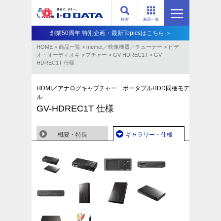
検索
商品一覧
創業50周年 特別企画・最新Topicsはこちら ＞
HOME
>
商品一覧
>
memet／映像機器／チューナー
>
ビデ
オ・オーディオキャプチャー
>
GV-HDREC1T
>
GV-
HDREC1T 仕様
HDMI／アナログキャプチャー ポータブルHDD同梱モデ
ル
GV-HDREC1T 仕様
概要・特長
ギャラリー・仕様