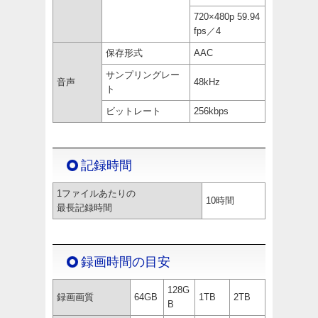
720×480p 59.94
fps／4
保存形式
AAC
サンプリングレー
音声
48kHz
ト
ビットレート
256kbps
記録時間
1ファイルあたりの
10時間
最長記録時間
録画時間の目安
128G
録画画質
64GB
1TB
2TB
B