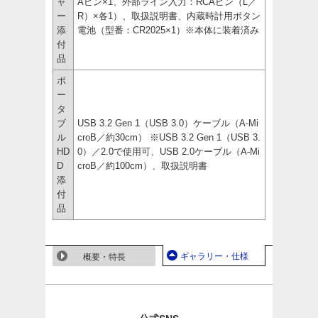
ャ
Aピン×1、外部ライン入力：RCAピン（L／
ー
R）×各1）、取扱説明書、内蔵時計用ボタン
添
電池（型番：CR2025×1）※本体に装着済み
付
品
ポ
ー
タ
ブ
USB 3.2 Gen 1（USB 3.0）ケーブル（A-Mi
ル
croB／約30cm） ※USB 3.2 Gen 1（USB 3.
HD
0）／2.0で使用可、USB 2.0ケーブル（A-Mi
D
croB／約100cm）、取扱説明書
添
付
品
ギャラリー・仕様
概要・特長