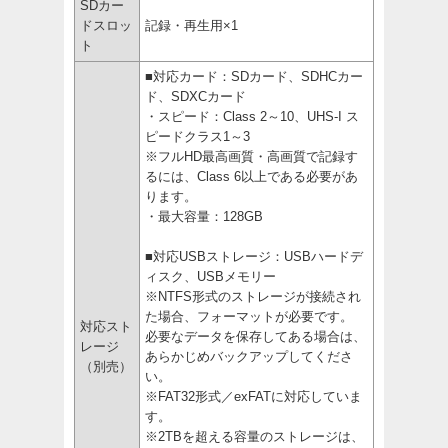
SDカー
ドスロッ
記録・再生用×1
ト
■対応カード：SDカード、SDHCカー
ド、SDXCカード
・スピード：Class 2～10、UHS-I ス
ピードクラス1～3
※フルHD最高画質・高画質で記録す
るには、Class 6以上である必要があ
ります。
・最大容量：128GB
■対応USBストレージ：USBハードデ
ィスク、USBメモリー
※NTFS形式のストレージが接続され
た場合、フォーマットが必要です。
対応スト
必要なデータを保存してある場合は、
レージ
あらかじめバックアップしてくださ
（別売）
い。
※FAT32形式／exFATに対応していま
す。
※2TBを超える容量のストレージは、