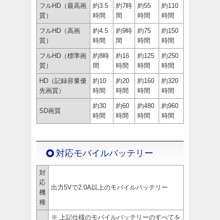
フルHD（最高画
約3.5
約7時
約55
約110
質）
時間
間
時間
時間
フルHD（高画
約4.5
約9時
約75
約150
質）
時間
間
時間
時間
フルHD（標準画
約8時
約16
約125
約250
質）
間
時間
時間
時間
HD（記録容量優
約10
約20
約160
約320
先画質）
時間
時間
時間
時間
約30
約60
約480
約960
SD画質
時間
時間
時間
時間
対応モバイルバッテリー
対
応
出力5Vで2.0A以上のモバイルバッテリー
機
種
※ 上記仕様のモバイルバッテリーのすべてを