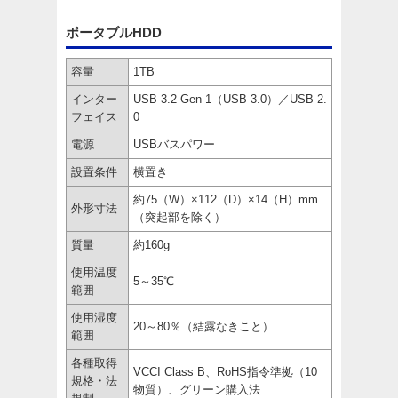
ポータブルHDD
容量
1TB
インター
USB 3.2 Gen 1（USB 3.0）／USB 2.
フェイス
0
電源
USBバスパワー
設置条件
横置き
約75（W）×112（D）×14（H）mm
外形寸法
（突起部を除く）
質量
約160g
使用温度
5～35℃
範囲
使用湿度
20～80％（結露なきこと）
範囲
各種取得
VCCI Class B、RoHS指令準拠（10
規格・法
物質）、グリーン購入法