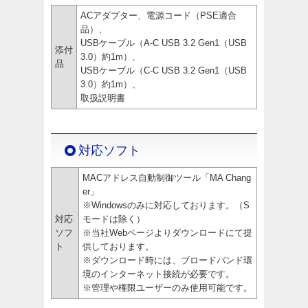
ACアダプター、電源コード（PSE適合
品）、
USBケーブル（A-C USB 3.2 Gen1（USB
添付
3.0）約1m）、
品
USBケーブル（C-C USB 3.2 Gen1（USB
3.0）約1m）、
取扱説明書
対応ソフト
MACアドレス自動制御ツール「MA Chang
er」
※Windowsのみに対応しております。（S
対応
モードは除く）
ソフ
※当社Webページよりダウンロードにて提
ト
供しております。
※ダウンロード時には、ブロードバンド環
境のインターネット接続が必要です。
※管理や権限ユーザーのみ使用可能です。