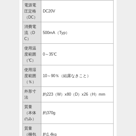
電源電
圧定格
DC20V
（DC）
消費電
流（D
500mA（Typ）
C）
使用温
度範囲
0～35℃
（℃）
使用湿
度範囲
10～90％（結露なきこと）
（％）
外形寸
約223（W）x80（D）x26（H）mm
法
質量
（本体
約370g
のみ）
質量
（梱包
約1.4kg