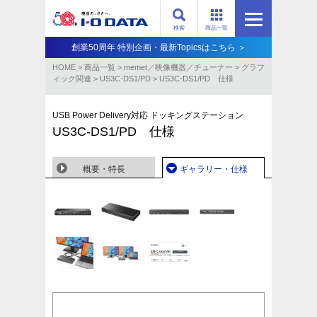
検索
商品一覧
創業50周年 特別企画・最新Topicsはこちら ＞
HOME
>
商品一覧
>
memet／映像機器／チューナー
>
グラフ
ィック関連
>
US3C-DS1/PD
>
US3C-DS1/PD 仕様
USB Power Delivery対応 ドッキングステーション
US3C-DS1/PD 仕様
概要・特長
ギャラリー・仕様