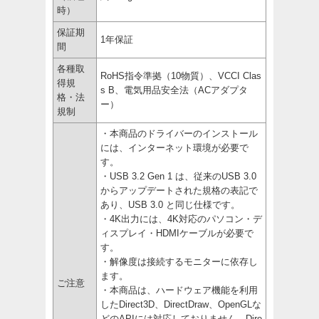
時）
保証期
1年保証
間
各種取
RoHS指令準拠（10物質）、VCCI Clas
得規
s B、電気用品安全法（ACアダプタ
格・法
ー）
規制
・本商品のドライバーのインストール
には、インターネット環境が必要で
す。
・USB 3.2 Gen 1 は、従来のUSB 3.0
からアップデートされた規格の表記で
あり、USB 3.0 と同じ仕様です。
・4K出力には、4K対応のパソコン・デ
ィスプレイ・HDMIケーブルが必要で
す。
・解像度は接続するモニターに依存し
ます。
ご注意
・本商品は、ハードウェア機能を利用
したDirect3D、DirectDraw、OpenGLな
どのAPIには対応しておりません。Dire