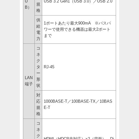
U
USB 3.2 Gen1（USB 3.0）／USB 2.0
規
B）
格
供
1ポートあたり最大900mA ※バスパ
給
ワーで使用できる機器は最大2ポート
電
まで
力
コ
ネ
ク
タ
RJ-45
ー
LAN
形
端子
状
対
応
1000BASE-T／100BASE-TX／10BAS
規
E-T
格
コ
ネ
ク
HDMI（HDCP非対応）×2（背面）、Di