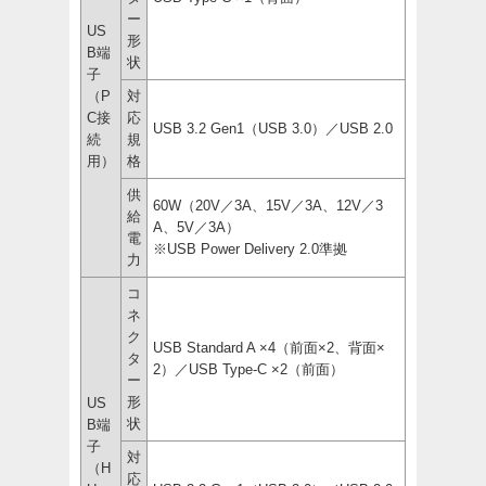
ー
US
形
B端
状
子
（P
対
C接
応
USB 3.2 Gen1（USB 3.0）／USB 2.0
続
規
用）
格
供
60W（20V／3A、15V／3A、12V／3
給
A、5V／3A）
電
※USB Power Delivery 2.0準拠
力
コ
ネ
ク
USB Standard A ×4（前面×2、背面×
タ
2）／USB Type-C ×2（前面）
ー
形
US
状
B端
子
対
（H
応