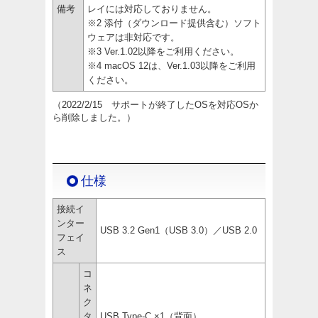
備考
レイには対応しておりません。
※2 添付（ダウンロード提供含む）ソフト
ウェアは非対応です。
※3 Ver.1.02以降をご利用ください。
※4 macOS 12は、Ver.1.03以降をご利用
ください。
（2022/2/15 サポートが終了したOSを対応OSか
ら削除しました。）
仕様
接続イ
ンター
USB 3.2 Gen1（USB 3.0）／USB 2.0
フェイ
ス
コ
ネ
ク
タ
USB Type-C ×1（背面）