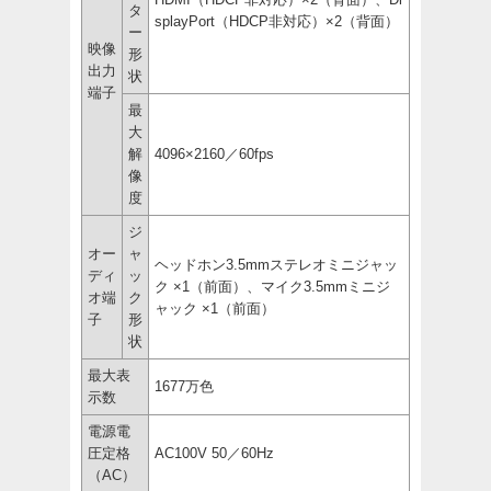
タ
splayPort（HDCP非対応）×2（背面）
ー
映像
形
出力
状
端子
最
大
解
4096×2160／60fps
像
度
ジ
オー
ャ
ヘッドホン3.5mmステレオミニジャッ
ディ
ッ
ク ×1（前面）、マイク3.5mmミニジ
オ端
ク
ャック ×1（前面）
子
形
状
最大表
1677万色
示数
電源電
圧定格
AC100V 50／60Hz
（AC）