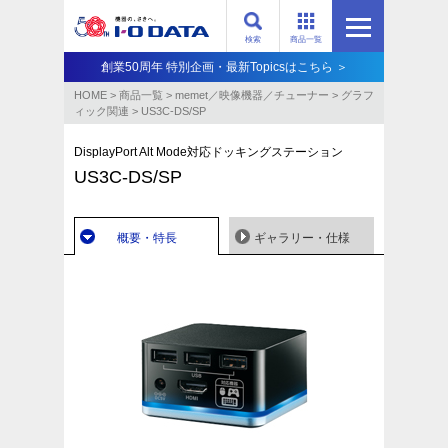
検索
商品一覧
創業50周年 特別企画・最新Topicsはこちら ＞
HOME
>
商品一覧
>
memet／映像機器／チューナー
>
グラフ
ィック関連
>
US3C-DS/SP
DisplayPort Alt Mode対応ドッキングステーション
US3C-DS/SP
概要・特長
ギャラリー・仕様