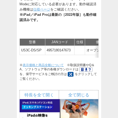
Modeに対応している必要があります。動作確認済
み機種は
仕様ページ
をご確認ください。
※iPad／iPad Proは最新の［2022年版］も動作確
認済みです。
型番
JANコード
仕様
価格
US3C-DS/SP
4957180147673
オープン価格
※
表示価格と商品全般について
※取扱説明書やQ＆
A、ソフトウェア等の各種ダウンロードは
を、保守サービスをご検討の方は
をクリックして
ご覧ください。
特長を全て開く
全て閉じる