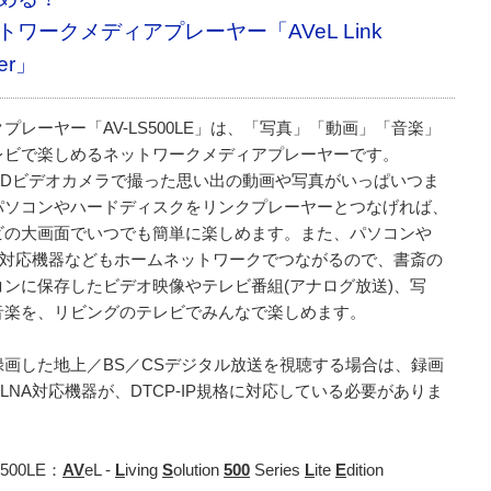
トワークメディアプレーヤー「AVeL Link
yer」
プレーヤー「AV-LS500LE」は、「写真」「動画」「音楽」
レビで楽しめるネットワークメディアプレーヤーです。
CHDビデオカメラで撮った思い出の動画や写真がいっぱいつま
パソコンやハードディスクをリンクプレーヤーとつなげれば、
ビの大画面でいつでも簡単に楽しめます。また、パソコンや
NA対応機器などもホームネットワークでつながるので、書斎の
コンに保存したビデオ映像やテレビ番組(アナログ放送)、写
音楽を、リビングのテレビでみんなで楽しめます。
録画した地上／BS／CSデジタル放送を視聴する場合は、録画
LNA対応機器が、DTCP-IP規格に対応している必要がありま
S500LE：
AV
eL -
L
iving
S
olution
500
Series
L
ite
E
dition