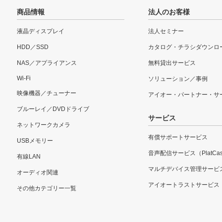
商品情報
法人のお客様
液晶ディスプレイ
法人セミナー
HDD／SSD
カタログ・チラシダウンロ
NAS／アプライアンス
無料貸出サービス
Wi-Fi
ソリューション／事例
映像機器／チューナー
アイオー・パートナー・サ
ブルーレイ／DVDドライブ
サービス
ネットワークカメラ
有償サポートサービス
USBメモリー
音声配信サービス（PlatCas
有線LAN
マルチデバイス管理サービ
オーディオ関連
アイオートラストサービス
その他カテゴリー一覧