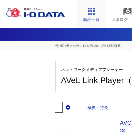
商品一覧
カタログ・
HOME
>
>
AVeL Link Player（AV-LS500LE）
ネットワークメディアプレーヤー
AVeL Link Playe
概要・特長
AV
楽し