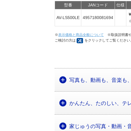
型番
JANコード
仕様
￥
AV-LS500LE
4957180081694
（
※
表示価格と商品全般について
※取扱説明書や
ご検討の方は
をクリックしてご覧ください
写真も、動画も、音楽も
かんたん、たのしい、テ
家じゅうの写真・動画・