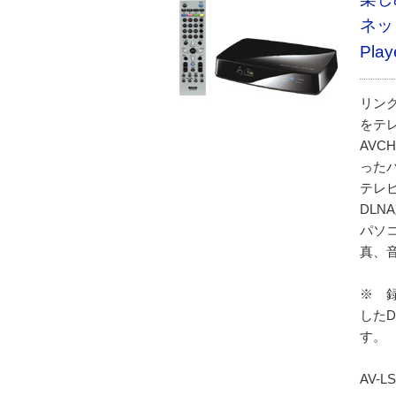
ネッ
Pla
リンク
をテ
AV
った
テレ
DL
パソ
真、
※ 
したD
す。
AV-L