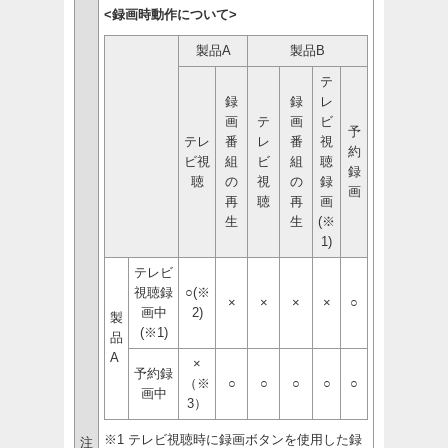
<録画時動作について>
製品A
製品B
テ
録
録
レ
画
テ
画
ビ
予
テレ
番
レ
番
視
約
ビ視
組
ビ
組
聴
録
聴
の
視
の
録
画
再
聴
再
画
生
生
(※
1)
テレビ
視聴録
○(※
×
×
×
×
○
画中
2)
製
(※1)
品
A
×
予約録
（※
○
○
○
○
○
画中
3）
※1 テレビ視聴時に録画ボタンを使用した録
注