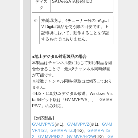
ディス
SATA/eSATA接続HDD
ク
※
推奨環境は、4チューナー分のmAgicT
V Digital製品を使う際の目安です。上
記環境において、動作することを保証
するものではありません。
●地上デジタル対応製品の場合
本製品はチャンネル数に応じて対応製品を組
合わせることで、最大8チャンネル同時録画
が可能です。
※複数チャンネル同時視聴には対応しており
ません。
※BS・110度CSデジタル放送、Windows Vis
ta 64ビット版は「GV-MVP/VS」、「GV-MV
P/VZ」のみ対応。
【対応製品】
GV-MVP/VS
(※1)、
GV-MVP/VZ
(※1)、
GV-M
VP/HS3
、
GV-MVP/HZ3
(※2)、
GV-MVP/HS
2
、
GV-MVP/HX2
、
GV-MVP/HZ2W
(※3)、
GV