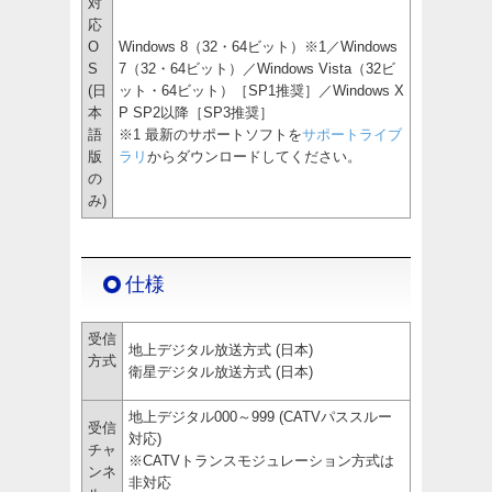
対
応
O
Windows 8（32・64ビット）※1／Windows
S
7（32・64ビット）／Windows Vista（32ビ
(日
ット・64ビット）［SP1推奨］／Windows X
本
P SP2以降［SP3推奨］
語
※1 最新のサポートソフトを
サポートライブ
版
ラリ
からダウンロードしてください。
の
み)
仕様
受信
地上デジタル放送方式 (日本)
方式
衛星デジタル放送方式 (日本)
地上デジタル000～999 (CATVパススルー
受信
対応)
チャ
※CATVトランスモジュレーション方式は
ンネ
非対応