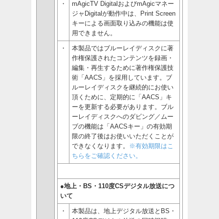
・
mAgicTV DigitalおよびmAgicマネー
ジャDigitalが動作中は、Print Screen
キーによる画面取り込みの機能は使
用できません。
・
本製品ではブルーレイディスクに著
作権保護されたコンテンツを録画・
編集・再生するために著作権保護技
術「AACS」を採用しています。ブ
ルーレイディスクを継続的にお使い
頂くために、定期的に「AACS」キ
ーを更新する必要があります。ブル
ーレイディスクへのダビング／ムー
ブの機能は「AACSキー」の有効期
限の終了後はお使いいただくことが
できなくなります。
※有効期限はこ
ちらをご確認ください。
●地上・BS・110度CSデジタル放送につ
いて
・
本製品は、地上デジタル放送とBS・