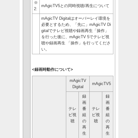
※
mAgicTV5との同時視聴/再生について
2:
mAgicTV Digitalはオーバーレイ環境を
必要とするため、「先に」mAgicTV Di
gitalでテレビ視聴や録画再生「操作」
を行った後に、mAgicTV 5でテレビ視
聴や録画再生 「操作」を行ってくださ
い。
<録画時動作について>
mAgicTV
mAgicTV5
Digital
録
録
画
画
テレ
番
テレ
番
ビ視
組
ビ視
組
聴
の
聴
の
再
再
生
生