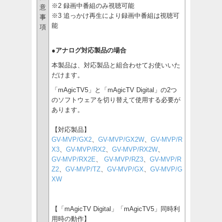
※2 録画中番組のみ視聴可能
意
※3 追っかけ再生により録画中番組は視聴可
事
能
項
●アナログ対応製品の場合
本製品は、対応製品と組合わせてお使いいた
だけます。
「mAgicTV5」と「mAgicTV Digital」の2つ
のソフトウェアを切り替えて使用する必要が
あります。
【対応製品】
GV-MVP/GX2
、
GV-MVP/GX2W
、
GV-MVP/R
X3
、
GV-MVP/RX2
、
GV-MVP/RX2W
、
GV-MVP/RX2E
、
GV-MVP/RZ3
、
GV-MVP/R
Z2
、
GV-MVP/TZ
、
GV-MVP/GX
、
GV-MVP/G
XW
【「mAgicTV Digital」「mAgicTV5」同時利
用時の動作】