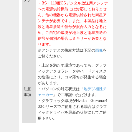
テナ
・BS・110度CSデジタル放送用アンテナ
への電源供給機能には対応しておりませ
ん。他の機器から電源供給された衛星ア
ンテナが必要です。また、本製品は地上
波と衛星放送の信号が混合入力となるた
め、ご自宅の環境が地上波と衛星放送の
信号が個別の場合はミキサーが必要とな
ります。
※アンテナとの接続方法は下記の
画像
を
ご覧ください。
・上記を満たす環境であっても、グラフ
ィックアクセラレータやハードディスク
の性能により、コマ落ちが発生する場合
があります。
注意
・パソコンの対応状況は「
地デジ相性チ
事項
ェッカー
」でご確認いただけます。
・グラフィック環境がNvidia GeForce4
00シリーズでご使用される場合はグラフ
ィックドライバを最新の状態にしてご使
用下さい。