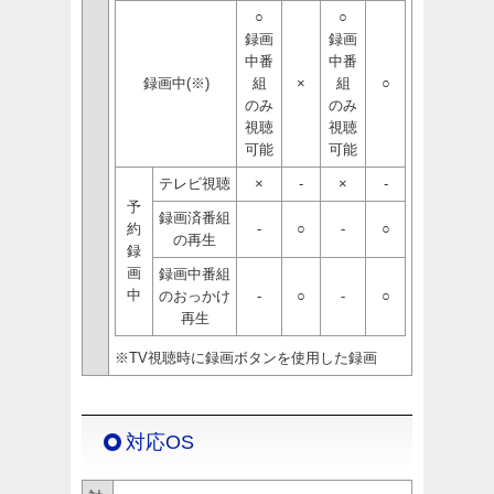
○
○
録画
録画
中番
中番
録画中(※)
組
×
組
○
のみ
のみ
視聴
視聴
可能
可能
テレビ視聴
×
-
×
-
予
録画済番組
約
-
○
-
○
の再生
録
画
録画中番組
中
のおっかけ
-
○
-
○
再生
※TV視聴時に録画ボタンを使用した録画
対応OS