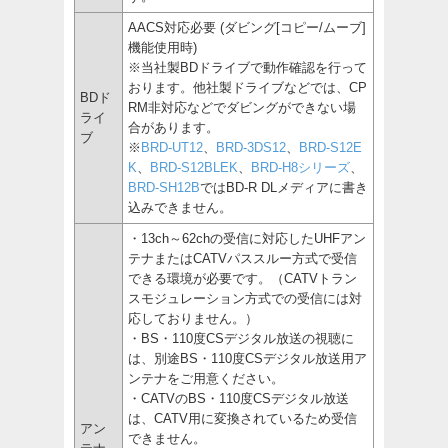
AACS対応必要 (ダビング[コピー/ムーブ]
機能使用時)
※当社製BDドライブで動作確認を行って
おります。他社製ドライブなどでは、CP
BDド
RM非対応などでダビングができない場
ライ
合があります。
ブ
※
BRD-UT12
、
BRD-3DS12
、
BRD-S12E
K
、
BRD-S12BLEK
、
BRD-H8シリーズ
、
BRD-SH12B
ではBD-R DLメディアに書き
込みできません。
・13ch～62chの受信に対応したUHFアン
テナまたはCATVパススルー方式で受信
できる環境が必要です。（CATVトラン
スモジュレーション方式での受信には対
応しておりません。）
・BS・110度CSデジタル放送の視聴に
は、別途BS・110度CSデジタル放送用ア
ンテナをご用意ください。
・CATVのBS・110度CSデジタル放送
は、CATV用に変換されているため受信
アン
できません。