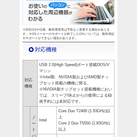
※対応OSや仕様、動作環境等は予告なく変更する場合がありま
す。※OSメーカーのサポートが終了したOSについては、動作保証
やサポートができない場合があります。
対応機種
USB 2.0(High Speed)ポート搭載DOS/V
マシン
※Intel製、NVIDIA製およびAMD製チッ
対応
プセット搭載の機種に限る。
機種
※NVIDIA製チップセット搭載機種におい
ては、スリープ/休止からの復帰による録
画予約には未対応です。
Core Duo T2400 (1.83GHz)以
上
ノ
Intel
Core 2 Duo T5550 (1.83GHz)
ー
以上
ト
パ