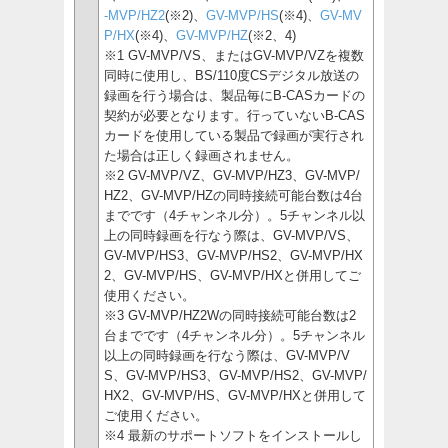
-MVP/HZ2
(※2)、
GV-MVP/HS
(※4)、
GV-MV
P/HX
(※4)、
GV-MVP/HZ
(※2、4)
※1 GV-MVP/VS、またはGV-MVP/VZを複数
同時に使用し、BS/110度CSデジタル放送の
録画を行う場合は、製品毎にB-CASカードの
契約が必要となります。行っていないB-CAS
カードを使用している製品で録画が実行され
た場合は正しく録画されません。
※2 GV-MVP/VZ、GV-MVP/HZ3、GV-MVP/
HZ2、GV-MVP/HZの同時接続可能台数は4台
までです（4チャンネル分）。5チャンネル以
上の同時録画を行なう際は、GV-MVP/VS、
GV-MVP/HS3、GV-MVP/HS2、GV-MVP/HX
2、GV-MVP/HS、GV-MVP/HXと併用してご
使用ください。
※3 GV-MVP/HZ2Wの同時接続可能台数は2
台までです（4チャンネル分）。5チャンネル
以上の同時録画を行なう際は、GV-MVP/V
S、GV-MVP/HS3、GV-MVP/HS2、GV-MVP/
HX2、GV-MVP/HS、GV-MVP/HXと併用して
ご使用ください。
※4 最新のサポートソフトをインストールし