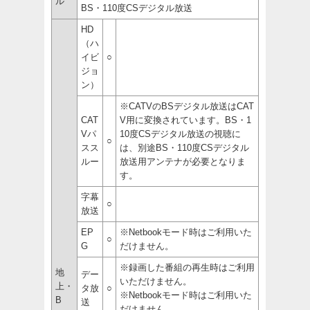
ル
BS・110度CSデジタル放送
HD
（ハ
イビ
○
ジョ
ン）
※CATVのBSデジタル放送はCAT
CAT
V用に変換されています。BS・1
Vパ
10度CSデジタル放送の視聴に
○
スス
は、別途BS・110度CSデジタル
ルー
放送用アンテナが必要となりま
す。
字幕
○
放送
EP
※Netbookモード時はご利用いた
○
G
だけません。
※録画した番組の再生時はご利用
地
デー
いただけません。
上・
タ放
○
※Netbookモード時はご利用いた
B
送
だけません。