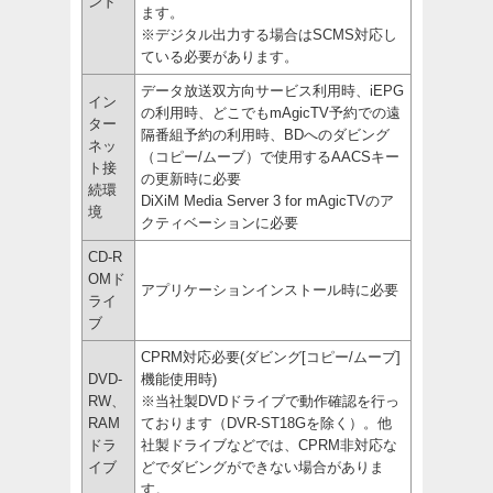
ンド
ます。
※デジタル出力する場合はSCMS対応し
ている必要があります。
データ放送双方向サービス利用時、iEPG
イン
の利用時、どこでもmAgicTV予約での遠
ター
隔番組予約の利用時、BDへのダビング
ネッ
（コピー/ムーブ）で使用するAACSキー
ト接
の更新時に必要
続環
DiXiM Media Server 3 for mAgicTVのア
境
クティベーションに必要
CD-R
OMド
アプリケーションインストール時に必要
ライ
ブ
CPRM対応必要(ダビング[コピー/ムーブ]
DVD-
機能使用時)
RW、
※当社製DVDドライブで動作確認を行っ
RAM
ております（DVR-ST18Gを除く）。他
ドラ
社製ドライブなどでは、CPRM非対応な
イブ
どでダビングができない場合がありま
す。