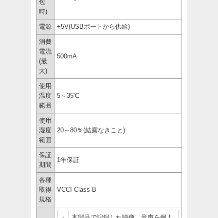
包
時)
電源
+5V(USBポートから供給)
消費
電流
500mA
(最
大)
使用
温度
5～35℃
範囲
使用
湿度
20～80％(結露なきこと)
範囲
保証
1年保証
期間
各種
取得
VCCI Class B
規格
・
本製品で記録した映像、音声を個人