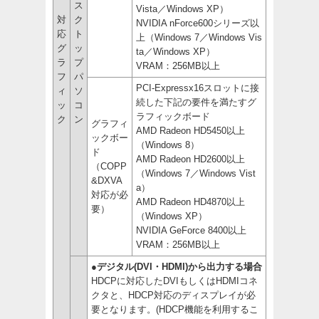
ス
Vista／Windows XP）
対
ク
NVIDIA nForce600シリーズ以
応
ト
上（Windows 7／Windows Vis
グ
ッ
ta／Windows XP）
ラ
プ
VRAM：256MB以上
フ
パ
PCI-Expressx16スロットに接
ィ
ソ
続した下記の要件を満たすグ
ッ
コ
ラフィックボード
ク
ン
グラフィ
AMD Radeon HD5450以上
ックボー
（Windows 8）
ド
AMD Radeon HD2600以上
（COPP
（Windows 7／Windows Vist
&DXVA
a）
対応が必
AMD Radeon HD4870以上
要）
（Windows XP）
NVIDIA GeForce 8400以上
VRAM：256MB以上
●デジタル(DVI・HDMI)から出力する場合
HDCPに対応したDVIもしくはHDMIコネ
クタと、HDCP対応のディスプレイが必
要となります。(HDCP機能を利用するこ