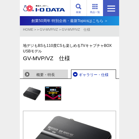
検索
商品一覧
創業50周年 特別企画・最新Topicsはこちら ＞
HOME
>
>
GV-MVP/VZ
>
GV-MVP/VZ 仕様
地デジもBSも110度CSも楽しめるTVキャプチャBOX
USBモデル
GV-MVP/VZ 仕様
概要・特長
ギャラリー・仕様