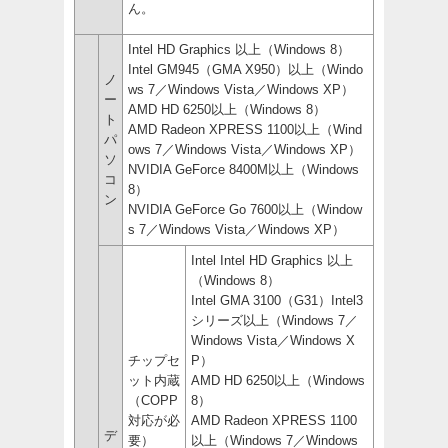
ん。
Intel HD Graphics 以上（Windows 8）
Intel GM945（GMA X950）以上（Windo
ノ
ws 7／Windows Vista／Windows XP）
ー
AMD HD 6250以上（Windows 8）
ト
AMD Radeon XPRESS 1100以上（Wind
パ
ows 7／Windows Vista／Windows XP）
ソ
NVIDIA GeForce 8400M以上（Windows
コ
8）
ン
NVIDIA GeForce Go 7600以上（Window
s 7／Windows Vista／Windows XP）
Intel Intel HD Graphics 以上
（Windows 8）
Intel GMA 3100（G31）Intel3
シリーズ以上（Windows 7／
Windows Vista／Windows X
チップセ
P）
ット内蔵
AMD HD 6250以上（Windows
（COPP
8）
対応が必
AMD Radeon XPRESS 1100
デ
要）
以上（Windows 7／Windows