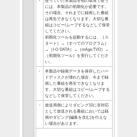
・
使っていた本製品を他の環境で使う
には、本製品の初期化が必要です。
その場合、それまでに録画した番組
は再生できなくなります。大切な番
組はコピー/ムーブするなどして保管
してください。
初期化ツールを起動するには、［ス
タート］→［すべてのプログラム］
→［I-O DATA］→［mAgicTVD］→
［初期化ツール］を実行してくださ
い。
・
本製品や録画データを保存したハー
ドディスクが壊れた場合、今まで録
画した番組を再生できなくなりま
す。大切な番組はコピー/ムーブする
などして保管してください。
・
放送局側によりダビング10に非対応
として放送される番組においては録
画やダビング(編集を含む)を行えな
い場合があります。