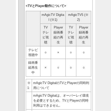
<TVとPlayer動作について>
mAgicTV Digita
mAgicTV5 (※
l (※1)
2)
TV
Player
TV
Player
テレ
録画番
テレ
録画番
ビ視
組の再
ビ視
組の再
聴
生
聴
生
テレビ
○
×
○
○
視聴中
録画番
組再生
×
○
○
○
中
※
mAgicTV DigitalのTVとPlayerの同時利
1:
用について
mAgicTV Digitalは、オーバーレイ環境
を必要とするため、TVとPlayerの同時
利用はできません。