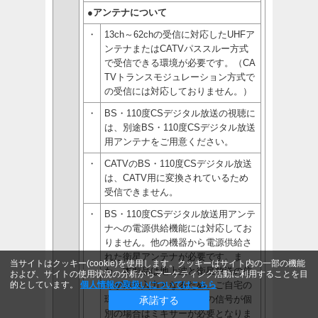
●アンテナについて
・
13ch～62chの受信に対応したUHFア
ンテナまたはCATVパススルー方式
で受信できる環境が必要です。（CA
TVトランスモジュレーション方式で
の受信には対応しておりません。）
・
BS・110度CSデジタル放送の視聴に
は、別途BS・110度CSデジタル放送
用アンテナをご用意ください。
・
CATVのBS・110度CSデジタル放送
は、CATV用に変換されているため
受信できません。
・
BS・110度CSデジタル放送用アンテ
ナへの電源供給機能には対応してお
りません。他の機器から電源供給さ
れた衛星アンテナが必要です。ま
当サイトはクッキー(cookie)を使用します。クッキーはサイト内の一部の機能
た、本製品は地上波と衛星放送の信
および、サイトの使用状況の分析からマーケティング活動に利用することを目
的としています。
個人情報の取扱いについてはこちら
号が混合入力となるため、ご自宅の
環境が地上波と衛星放送の信号が個
承諾する
別の場合はミキサーが必要となりま