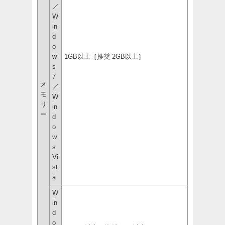
／
W
in
d
o
w
1GB以上［推奨 2GB以上］
s
7
メ
／
モ
W
リ
in
ー
d
o
w
s
Vi
st
a
W
in
d
o