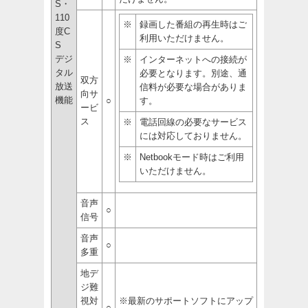
S・
110
※
録画した番組の再生時はご
度C
利用いただけません。
S
デジ
※
インターネットへの接続が
タル
必要となります。別途、通
双方
放送
信料が必要な場合がありま
向サ
機能
○
す。
ービ
ス
※
電話回線の必要なサービス
には対応しておりません。
※
Netbookモード時はご利用
いただけません。
音声
○
信号
音声
○
多重
地デ
ジ難
視対
※最新のサポートソフトにアップ
○