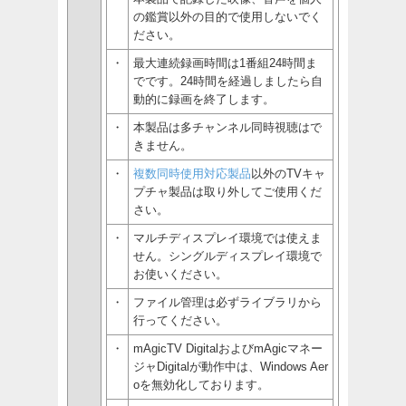
の鑑賞以外の目的で使用しないでく
ださい。
・
最大連続録画時間は1番組24時間ま
でです。24時間を経過しましたら自
動的に録画を終了します。
・
本製品は多チャンネル同時視聴はで
きません。
・
複数同時使用対応製品
以外のTVキャ
プチャ製品は取り外してご使用くだ
さい。
・
マルチディスプレイ環境では使えま
せん。シングルディスプレイ環境で
お使いください。
・
ファイル管理は必ずライブラリから
行ってください。
・
mAgicTV DigitalおよびmAgicマネー
ジャDigitalが動作中は、Windows Aer
oを無効化しております。