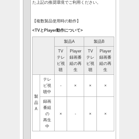
た上記の推奨環境でご利用ください。
【複数製品使用時の動作】
<TVとPlayer動作について>
製品A
製品B
TV
Player
TV
Player
テレ
録画番
テレ
録画番
ビ視
組の再
ビ視
組の再
聴
生
聴
生
テレ
ビ視
-
×
×
×
聴中
製
録画
品
番組
A
の
×
-
×
×
再生
中