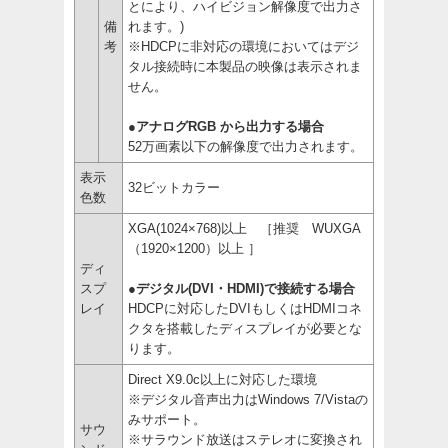
とにより、ハイビジョン解像度で出力さ
備
れます。)
考
※HDCPに非対応の環境においてはデジ
タル接続時に本製品の映像は表示されま
せん。
●アナログRGB から出力する場合
52万画素以下の解像度で出力されます。
表示
32ビットカラー
色数
XGA(1024×768)以上 ［推奨 WUXGA
（1920×1200）以上 ］
ディ
スプ
●デジタル(DVI・HDMI)で接続する場合
レイ
HDCPに対応したDVIもしくはHDMIコネ
クタを搭載したディスプレイが必要とな
ります。
Direct X9.0c以上に対応した環境
※デジタル音声出力はWindows 7/Vistaの
みサポート。
サウ
※サラウンド放送はステレオに変換され