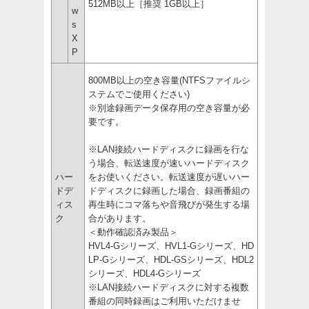
512MB以上［推奨 1GB以上］
w
s
X
P
800MB以上の空き容量(NTFSファイルシ
ステムでご使用ください)
※別途録画データ保存用の空き容量が必
要です。
※LAN接続ハードディスクに録画を行な
う場合、転送速度が速いハードディスク
ハー
をお使いください。転送速度が遅いハー
ドデ
ドディスクに録画した場合、録画番組の
ィス
再生時にコマ落ちや音飛びが発生する場
ク
合があります。
＜動作確認済み製品＞
HVL4-Gシリーズ、HVL1-Gシリーズ、HD
LP-Gシリーズ、HDL-GSシリーズ、HDL2
シリーズ、HDL4-Gシリーズ
※LAN接続ハードディスクに対する複数
番組の同時録画はご利用いただけませ