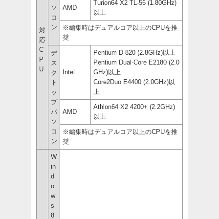
Turion64 X2 TL-56 (1.80GHz)
ソ
AMD
以上
コ
ン
※編集時はデュアルコア以上のCPUを推
対
奨
応
C
Pentium D 820 (2.8GHz)以上
デ
P
Pentium Dual-Core E2180 (2.0
ス
U
Intel
GHz)以上
ク
Core2Duo E4400 (2.0GHz)以
ト
上
ッ
プ
Athlon64 X2 4200+ (2.2GHz)
パ
AMD
以上
ソ
コ
※編集時はデュアルコア以上のCPUを推
ン
奨
W
in
d
o
w
s
8