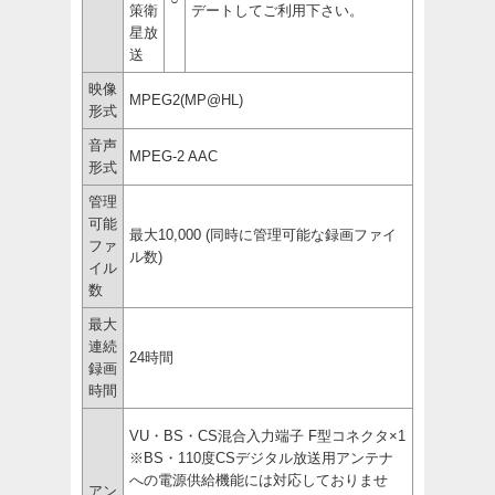
策衛
デートしてご利用下さい。
星放
送
映像
MPEG2(MP@HL)
形式
音声
MPEG-2 AAC
形式
管理
可能
最大10,000 (同時に管理可能な録画ファイ
ファ
ル数)
イル
数
最大
連続
24時間
録画
時間
VU・BS・CS混合入力端子 F型コネクタ×1
※BS・110度CSデジタル放送用アンテナ
への電源供給機能には対応しておりませ
アン