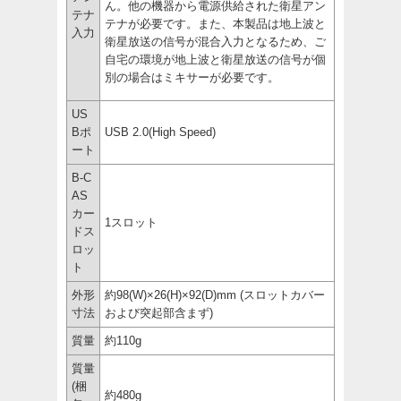
ん。他の機器から電源供給された衛星アン
テナ
テナが必要です。また、本製品は地上波と
入力
衛星放送の信号が混合入力となるため、ご
自宅の環境が地上波と衛星放送の信号が個
別の場合はミキサーが必要です。
US
Bポ
USB 2.0(High Speed)
ート
B-C
AS
カー
1スロット
ドス
ロッ
ト
外形
約98(W)×26(H)×92(D)mm (スロットカバー
寸法
および突起部含まず)
質量
約110g
質量
(梱
約480g