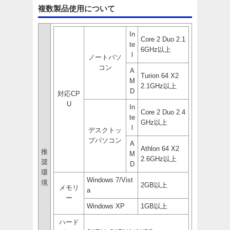
複数製品使用について
In
Core 2 Duo 2.1
te
6GHz以上
l
ノートパソ
コン
A
Turion 64 X2
M
2.1GHz以上
D
対応CP
U
In
Core 2 Duo 2.4
te
GHz以上
l
デスクトッ
プパソコン
A
Athlon 64 X2
推
M
2.6GHz以上
奨
D
環
Windows 7/Vist
境
2GB以上
メモリ
a
ー
Windows XP
1GB以上
ハード