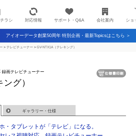
チラシ
対応情報
サポート・Q&A
会社案内
ショ
アイオーデータ創業50周年 特別企画・最新Topicsはこちら ＞
ー
>
テレビチューナー
>
GV-NTX1A（テレキング）
応 録画テレビチューナー
レキング）
ギャラリー・仕様
ホ・タブレットが「テレビ」になる。
ヤレス視聴対応、録画テレビチューナー