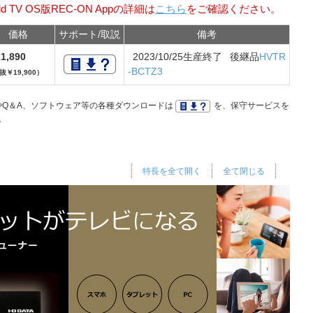
oid TV OS版REC-ON Appの詳細は
こちら
をご確認ください。
価格
サポート/取説
備考
1,890
2023/10/25生産終了 後継品
HVTR
-BCTZ3
抜￥19,900）
Q＆A、ソフトウェア等の各種ダウンロードは
を、保守サービスを
。
特長を全て開く
全て閉じる