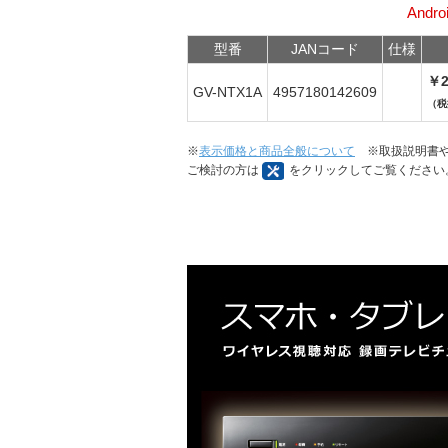
Andr
型番
JANコード
仕様
￥2
GV-NTX1A
4957180142609
（税
※
表示価格と商品全般について
※取扱説明書や
ご検討の方は
をクリックしてご覧ください