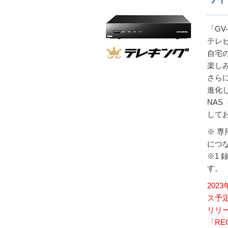
「GV
テレ
自宅
楽し
さら
進化
NA
して
※ 
につ
※1 
す。
202
ス予
リリー
「RE