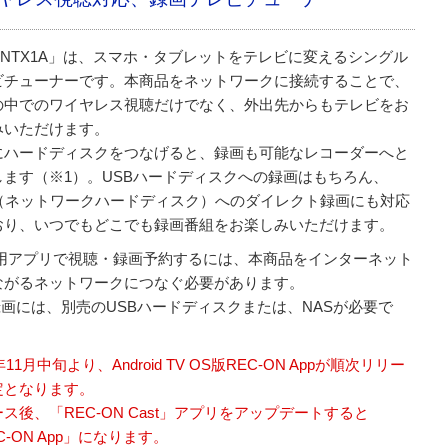
-NTX1A」は、スマホ・タブレットをテレビに変えるシングル
ビチューナーです。本商品をネットワークに接続することで、
の中でのワイヤレス視聴だけでなく、外出先からもテレビをお
みいただけます。
にハードディスクをつなげると、録画も可能なレコーダーへと
します（※1）。USBハードディスクへの録画はもちろん、
S（ネットワークハードディスク）へのダイレクト録画にも対応
おり、いつでもどこでも録画番組をお楽しみいただけます。
専用アプリで視聴・録画予約するには、本商品をインターネット
ながるネットワークにつなぐ必要があります。
録画には、別売のUSBハードディスクまたは、NASが必要で
3年11月中旬より、Android TV OS版REC-ON Appが順次リリー
定となります。
ス後、「REC-ON Cast」アプリをアップデートすると
C-ON App」になります。