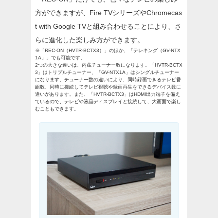
方ができますが、Fire TVシリーズやChromecas
t with Google TVと組み合わせることにより、さ
らに進化した楽しみ方ができます。
※「REC-ON（HVTR-BCTX3）」のほか、「テレキング（GV-NTX
1A」」でも可能です。
2つの大きな違いは、内蔵チューナー数になります。「HVTR-BCTX
3」はトリプルチューナー、「GV-NTX1A」はシングルチューナー
になります。チューナー数の違いにより、同時録画できるテレビ番
組数、同時に接続してテレビ視聴や録画再生をできるデバイス数に
違いがあります。また、「HVTR-BCTX3」はHDMI出力端子を備え
ているので、テレビや液晶ディスプレイと接続して、大画面で楽し
むこともできます。