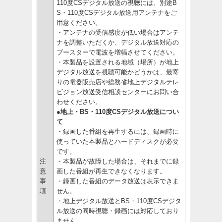
110度CSデジタル放送の視聴には、別途B
S・110度CSデジタル放送用アンテナをご
用意ください。
・アンテナの受信感度が低い場合はアンテ
ナを調整いただくか、デジタル放送対応の
ブースターで電波を増幅させてください。
・本製品を設置される地域（場所）が地上
デジタル放送を視聴可能かどうかは、最寄
りの電器販売店や総務省地上デジタルテレ
ビジョン放送受信相談センターにお問い合
わせください。
●地上・BS・110度CSデジタル放送につい
て
・録画した番組を再生するには、録画時に
使っていた本製品とハードディスクが必要
です。
注
・本製品が故障した場合は、それまでに録
意
画した番組が再生できなくなります。
事
・録画した番組のデータ放送は表示できま
項
せん。
・地上デジタル放送とBS・110度CSデジタ
ル放送の同時視聴・録画には対応しており
ません。