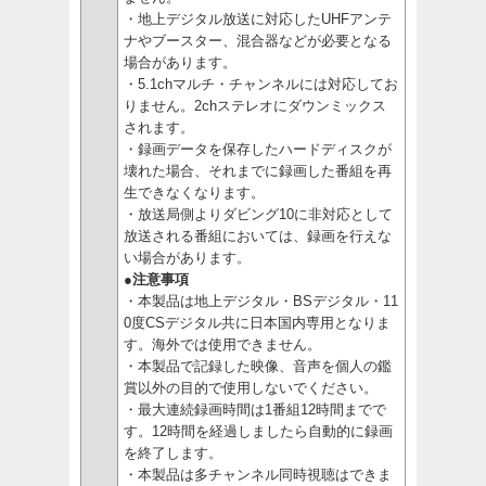
・地上デジタル放送に対応したUHFアンテ
ナやブースター、混合器などが必要となる
場合があります。
・5.1chマルチ・チャンネルには対応してお
りません。2chステレオにダウンミックス
されます。
・録画データを保存したハードディスクが
壊れた場合、それまでに録画した番組を再
生できなくなります。
・放送局側よりダビング10に非対応として
放送される番組においては、録画を行えな
い場合があります。
●注意事項
・本製品は地上デジタル・BSデジタル・11
0度CSデジタル共に日本国内専用となりま
す。海外では使用できません。
・本製品で記録した映像、音声を個人の鑑
賞以外の目的で使用しないでください。
・最大連続録画時間は1番組12時間までで
す。12時間を経過しましたら自動的に録画
を終了します。
・本製品は多チャンネル同時視聴はできま