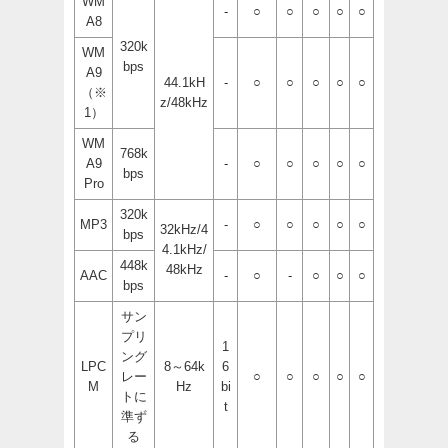
WM
-
○
○
○
○
○
A8
320k
WM
bps
A9
44.1kH
-
○
○
○
○
○
（※
z/48kHz
1）
WM
768k
A9
-
○
○
○
○
○
bps
Pro
320k
MP3
-
○
○
○
○
○
32kHz/4
bps
4.1kHz/
448k
48kHz
AAC
-
○
-
○
○
○
bps
サン
プリ
1
ング
LPC
8～64k
6
レー
○
○
○
○
○
M
Hz
bi
トに
t
準ず
る