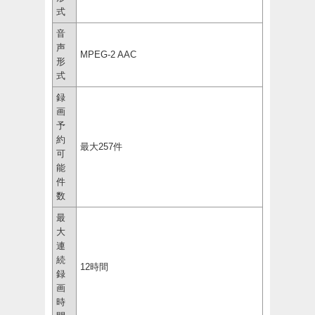
式
音
声
MPEG-2 AAC
形
式
録
画
予
約
最大257件
可
能
件
数
最
大
連
続
12時間
録
画
時