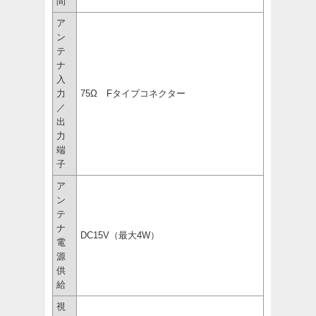
間
ア
ン
テ
ナ
入
力
75Ω Fタイプコネクター
／
出
力
端
子
ア
ン
テ
ナ
DC15V（最大4W）
電
源
供
給
視