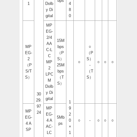
bps
1
Dolb
4
y Di
8
gital
0
MP
EG-
2/4
15M
AA
MP
bps
○
C-L
EG-
（P
（P
C
2
S）
S）
MP
○
○
○
○
（P
25M
-
2
S/T
bps
（T
LPC
S）
（T
S）
M
S）
Dolb
y Di
30
gital
29.
1
97
MP
9
MP
24
EG-
2
EG-
5Mb
4 A
0
○
-
○
○
○
4 A
ps
AC-
×
SP
LC
1