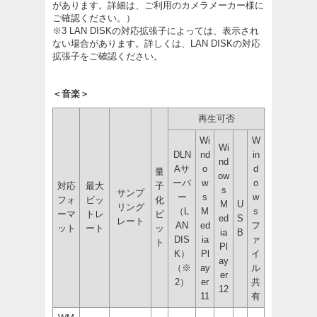
があります。詳細は、ご利用のカメラメーカー様に
ご確認ください。）
※3 LAN DISKの対応拡張子によっては、表示され
ない場合があります。詳しくは、LAN DISKの対応
拡張子をご確認ください。
＜音楽＞
再生可否
Wi
W
Wi
DLN
nd
in
nd
Aサ
o
d
量
ow
ーバ
w
o
対応
最大
子
s
サンプ
ー
s
w
フォ
ビッ
化
M
U
リング
（L
M
s
ーマ
トレ
ビ
ed
S
レート
AN
ed
フ
ット
ート
ッ
ia
B
DIS
ia
ァ
ト
Pl
K）
Pl
イ
ay
（※
ay
ル
er
2）
er
共
12
11
有