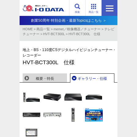
検索
商品一覧
創業50周年 特別企画・最新Topicsはこちら ＞
HOME
>
商品一覧
>
memet／映像機器／チューナー
>
テレビ
チューナー
>
HVT-BCT300L
>
HVT-BCT300L 仕様
地上・BS・110度CSデジタルハイビジョンチューナー・
レコーダー
HVT-BCT300L 仕様
概要・特長
ギャラリー・仕様