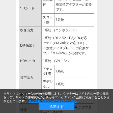
体
※変換アダプターが必要
SDカード
です。
スロッ
1系統
ト数
映像出力
1系統 （コンポジット）
1系統（D1／D2／D3／D4対応、
アナログRGB出力対応（※））
D映像出力
※別途ディスプレイ出力変換ケー
ブル「MA-D2A」が必要です。
HDMI出力
1系統 （Ver.1.3a）
アナロ
1系統
グL/R
音声出力
光デジ
1系統
タル
当サイトはクッキー(cookie)を使用します。クッキーはサイト内の一部の機能
IRオプション
1系統
および、サイトの使用状況の分析からマーケティング活動に利用することを目
ケーブル入力
的としています。
個人情報の取扱いについてはこちら
承諾する
本体DC 12V ※添付ACアダプタ
電源
ーによる給電