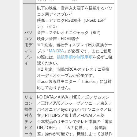
以下の映像・音声入力端子を搭載するパソ
コン用ディスプレイ
映像：アナログRGB端子（D-Sub 15ピ
ン）（※1）
パソ
音声：ステレオミニジャック（※2）
コン
映像／音声：HDMI端子
用デ
※1 別途、当社ディスプレイ出力変換ケー
ィス
ブル「
MA-D2A
」が必要です。またご使用
プレ
の際には、
接続手順や制限事項
を必ずご確
イ
認ください。
※2 別途、市販のRCA-ステレオミニ変換
オーディオケーブルが必要です。
※acer製液晶モニター「H Series」には対
応しておりません。
リモ
I-O DATA／AIWA／NEC／LG／サムスン
コン
／三洋／JVC／シャープ／ソニー／東芝／
操作
パイオニア／byd:sign／パナソニック／日
対応
立／PHILIPS／富士通／FUNAI／三菱
テレ
※本製品のリモコンでテレビ本体の「電源
ビメ
ON／OFF」、「入力切換」、「音量調
ーカ
整」操作が可能です。機種によっては動作