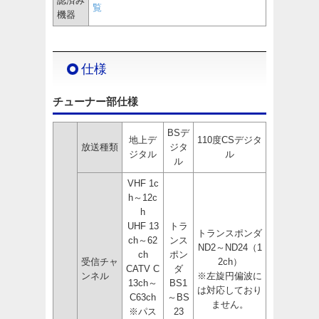
認済み
覧
機器
仕様
チューナー部仕様
BSデ
地上デ
110度CSデジタ
放送種類
ジタ
ジタル
ル
ル
VHF 1c
h～12c
h
UHF 13
トラ
トランスポンダ
ch～62
ンス
ND2～ND24（1
ch
ポン
受信チャ
2ch）
CATV C
ダ
ンネル
※左旋円偏波に
13ch～
BS1
は対応しており
C63ch
～BS
ません。
※パス
23