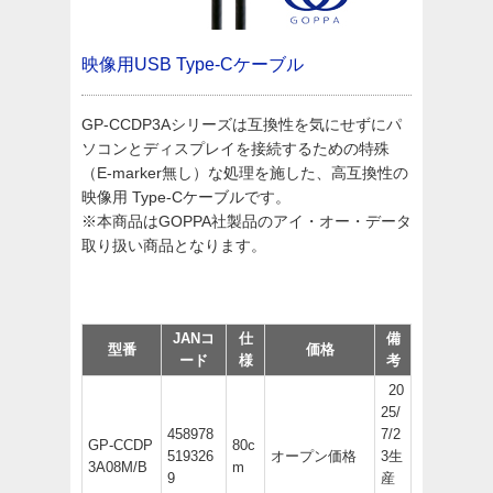
映像用USB Type-Cケーブル
GP-CCDP3Aシリーズは互換性を気にせずにパ
ソコンとディスプレイを接続するための特殊
（E-marker無し）な処理を施した、高互換性の
映像用 Type-Cケーブルです。
※本商品はGOPPA社製品のアイ・オー・データ
取り扱い商品となります。
JANコ
仕
備
型番
価格
ード
様
考
20
25/
458978
7/2
GP-CCDP
80c
519326
オープン価格
3生
3A08M/B
m
9
産