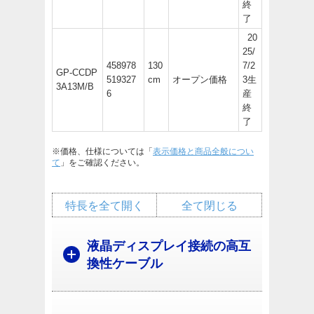
終
了
20
25/
458978
130
7/2
GP-CCDP
519327
cm
オープン価格
3生
3A13M/B
6
産
終
了
※価格、仕様については「
表示価格と商品全般につい
て
」をご確認ください。
特長を全て開く
全て閉じる
液晶ディスプレイ接続の高互
換性ケーブル