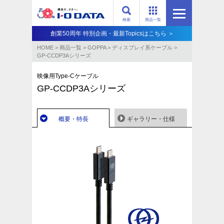
検索
商品一覧
創業50周年 特別企画・最新Topicsはこちら ＞
HOME
>
商品一覧
>
GOPPA
>
ディスプレイ系ケーブル
>
GP-CCDP3Aシリーズ
映像用Type-Cケーブル
GP-CCDP3Aシリーズ
概要・特長
ギャラリー・仕様