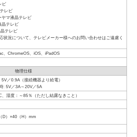
レビ
晶テレビ
ーヤマ液晶テレビ
液晶テレビ
N液晶テレビ
応状況について、テレビメーカー様へのお問い合わせはご遠慮く
ac、ChromeOS、iOS、iPadOS
物理仕様
 5V／0.9A（接続機器より給電）
 5V／3A～20V／5A
0℃、湿度：～85％（ただし結露なきこと）
（D）×40（H）mm