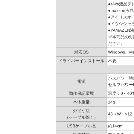
●aiwa液晶テ
●maxzen液
●アイリスオ
●ドウシシャ
●YAMAZE
※本商品の対
ださい。
対応OS
Windows、M
ドライバーインストール
不要
バスパワー時:
電源
セルフパワー時:
動作保証環境
温度：0～4
本体重量
14g
外径寸法
43（W）×12
（ケーブル除く）
USBケーブル長
約14cm