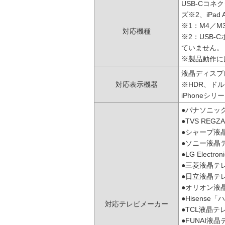
USB-Cコネク
ズ※2、iPad A
※1：M4／M
対応機種
※2：USB-
ていません。
※製品動作には 
液晶ディスプ
対応表示機器
※HDR、ド
iPhoneシリ
●パナソニッ
●TVS RE
●シャープ液
●ソニー液晶
●LG Electr
●三菱液晶テレ
●日立液晶テレ
●オリオン液
●Hisense
対応テレビメーカー
●TCL液晶テ
●FUNAI液