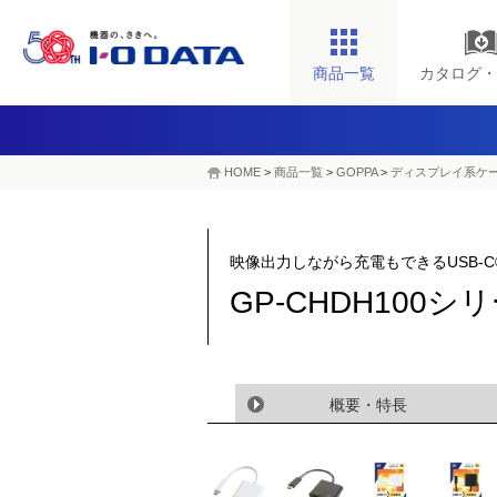
商品一覧
カタログ・
HOME
>
商品一覧
>
GOPPA
>
ディスプレイ系ケ
映像出力しながら充電もできるUSB-
GP-CHDH100
概要・特長