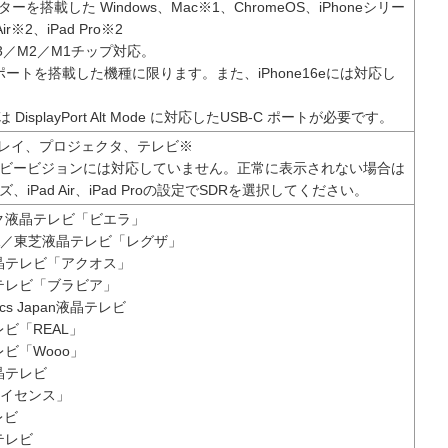
ターを搭載した Windows、Mac※1、ChromeOS、iPhoneシリー
ir※2、iPad Pro※2
3／M2／M1チップ対応。
Cポートを搭載した機種に限ります。また、iPhone16eには対応し
DisplayPort Alt Mode に対応したUSB-C ポートが必要です。
レイ、プロジェクタ、テレビ※
ルビービジョンには対応していません。正常に表示されない場合は
ーズ、iPad Air、iPad Proの設定でSDRを選択してください。
ク液晶テレビ「ビエラ」
GZA／東芝液晶テレビ「レグザ」
晶テレビ「アクオス」
テレビ「ブラビア」
onics Japan液晶テレビ
ビ「REAL」
ビ「Wooo」
晶テレビ
「ハイセンス」
レビ
晶テレビ