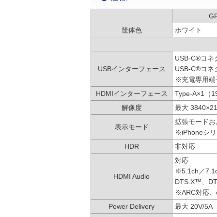
G
筐体色
ホワイト
USB-C®コネ
USBインターフェース
USB-C®コ
※充電専用端
HDMIインターフェース
Type-A×1
解像度
最大 3840×2
拡張モードお
表示モード
※iPhoneシ
HDR
非対応
対応
※5.1ch／7.
HDMI Audio
DTS:X™、
※ARC対応、
Power Delivery
最大 20V/5