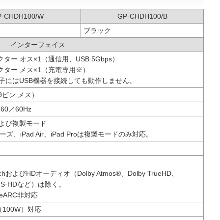
P-CHDH100/W
GP-CHDH100/B
ブラック
インターフェイス
クター オス×1（通信用、USB 5Gbps）
ネクター メス×1（充電専用※）
子にはUSB機器を接続しても動作しません。
（19ピン メス）
160／60Hz
よび複製モード
リーズ、iPad Air、iPad Proは複製モードのみ対応。
1chおよびHDオーディオ（Dolby Atmos®、Dolby TrueHD、
DTS-HDなど）は除く。
eARC非対応
A（100W）対応