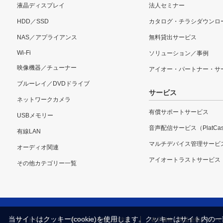
液晶ディスプレイ
法人セミナー
HDD／SSD
カタログ・チラシダウンロ
NAS／アプライアンス
無料貸出サービス
Wi-Fi
ソリューション／事例
映像機器／チューナー
アイオー・パートナー・サ
ブルーレイ／DVDドライブ
サービス
ネットワークカメラ
有償サポートサービス
USBメモリー
音声配信サービス（PlatCas
有線LAN
マルチデバイス管理サービ
オーディオ関連
アイオートラストサービス
その他カテゴリー一覧
当サイトはクッキー(cookie)を使用します。クッキーはサイト
サイトマップ
本サイトご利用上の注意
表示価格・商品全般について