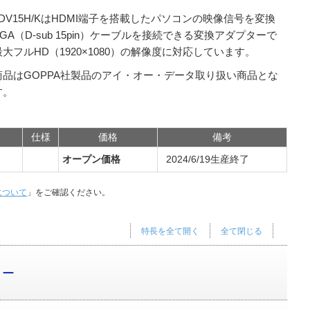
HDV15H/KはHDMI端子を搭載したパソコンの映像信号を変換
GA（D-sub 15pin）ケーブルを接続できる変換アダプターで
大フルHD（1920×1080）の解像度に対応しています。
商品はGOPPA社製品のアイ・オー・データ取り扱い商品とな
す。
仕様
価格
備考
オープン価格
2024/6/19生産終了
について
」をご確認ください。
特長を全て開く
全て閉じる
ター