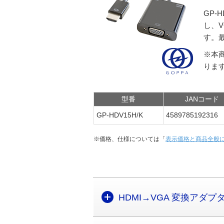
GP-
し、V
す。最
※本
りま
型番
JANコード
GP-HDV15H/K
4589785192316
※価格、仕様については「
表示価格と商品全般
HDMI→VGA 変換アダプ