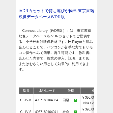
iVDRカセットで持ち運びが簡単
東京書籍
映像データベースiVDR版
「Connect Library（iVDR版）」は、東京書籍
映像データベースをiVDRカセットでご提供す
る、小学校向け映像教材です。iV Playerと組み
合わせることで、パソコンが苦手な方でもリモ
コン操作のみで簡単に再生可能です。教科書に
合わせた内容で、授業の導入、説明、まとめ、
またはおさらい用として効果的に利用できま
す。
型番
JANコード
仕様
価格
￥396,000
CL-IV-K
4957180104034
国語
（税抜￥360,000）
￥396,000
CL-IV-S
4957180104041
社会