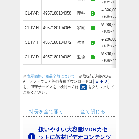
（税抜￥360,000）
￥396,000
CL-IV-R
4957180104058
理科
（税抜￥360,000）
￥286,000
CL-IV-H
4957180104065
家庭
（税抜￥260,000）
￥286,000
CL-IV-T
4957180104072
体育
（税抜￥260,000）
￥396,000
CL-IV-D
4957180104089
道徳
（税抜￥360,000）
※
表示価格と商品全般について
※取扱説明書やQ＆
A、ソフトウェア等の各種ダウンロードは
を、保守サービスをご検討の方は
をクリックして
ご覧ください。
特長を全て開く
全て閉じる
扱いやすい大容量iVDRカセ
ットに教材ビデオコンテンツ