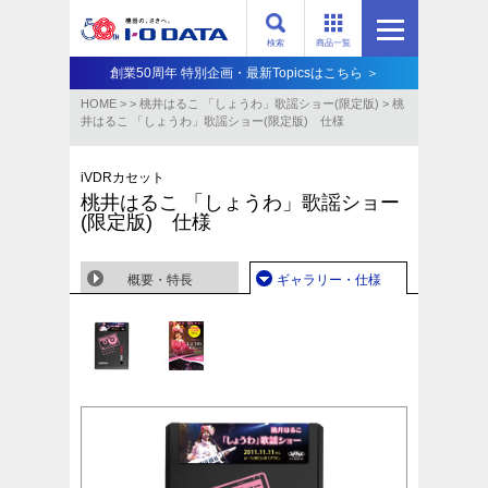
検索
商品一覧
創業50周年 特別企画・最新Topicsはこちら ＞
HOME
>
>
桃井はるこ 「しょうわ」歌謡ショー(限定版)
>
桃
井はるこ 「しょうわ」歌謡ショー(限定版) 仕様
iVDRカセット
桃井はるこ 「しょうわ」歌謡ショー
(限定版) 仕様
概要・特長
ギャラリー・仕様