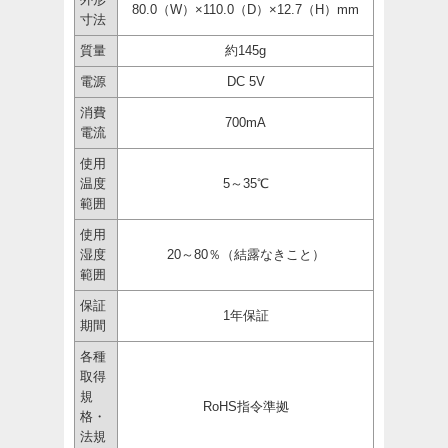
80.0（W）×110.0（D）×12.7（H）mm
寸法
質量
約145g
電源
DC 5V
消費
700mA
電流
使用
温度
5～35℃
範囲
使用
湿度
20～80％（結露なきこと）
範囲
保証
1年保証
期間
各種
取得
規
RoHS指令準拠
格・
法規