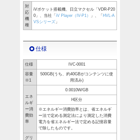
対
iVポケット搭載機、日立マクセル「VDR-P20
応
0」、当社「
iV Player（IV-P1）
」、「
HVL-A
機
VSシリーズ
」
種
仕様
仕様
IVC-0001
容量
500GB(うち、約40GBがコンテンツに使
※1
用済み)
0.0010W/GB
エネ
H区分
ルギ
ー消
※エネルギー消費効率とは、省エネルギ
費効
ー法で定める測定法により測定した消費
率
電力を省エネルギー法で定める記憶容量
で除したものです。
グリ