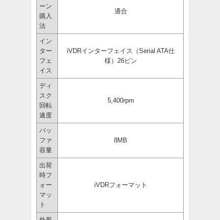
ーン
適合
購入
法
イン
ター
iVDRインターフェイス（Serial ATA仕
フェ
様）26ピン
イス
ディ
スク
5,400rpm
回転
速度
バッ
ファ
8MB
容量
出荷
時フ
ォー
iVDRフォーマット
マッ
ト
外形