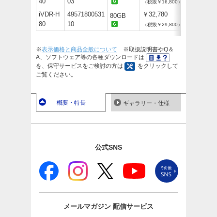
40
03
（税抜￥16,800）
iVDR-H
49571800531
￥32,780
80GB
80
10
（税抜￥29,800）
※
表示価格と商品全般について
※取扱説明書やQ＆
A、ソフトウェア等の各種ダウンロードは
を、保守サービスをご検討の方は
をクリックして
ご覧ください。
概要・特長
ギャラリー・仕様
公式SNS
メールマガジン
配信サービス