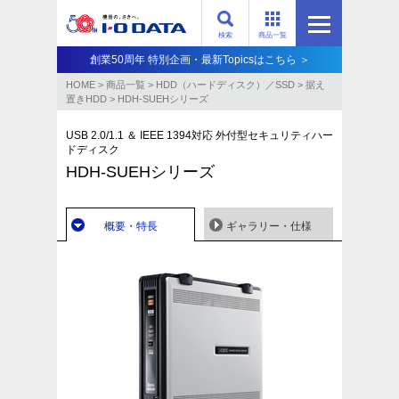
検索
商品一覧
創業50周年 特別企画・最新Topicsはこちら ＞
HOME
>
商品一覧
>
HDD（ハードディスク）／SSD
>
据え
置きHDD
>
HDH-SUEHシリーズ
USB 2.0/1.1 ＆ IEEE 1394対応 外付型セキュリティハー
ドディスク
HDH-SUEHシリーズ
概要・特長
ギャラリー・仕様