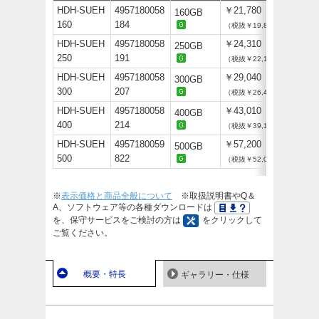
HDH-SUEH
4957180058
￥21,780
160GB
160
184
（税抜￥19,800）
HDH-SUEH
4957180058
￥24,310
250GB
250
191
（税抜￥22,100）
HDH-SUEH
4957180058
￥29,040
300GB
300
207
（税抜￥26,400）
HDH-SUEH
4957180058
￥43,010
400GB
400
214
（税抜￥39,100）
HDH-SUEH
4957180059
￥57,200
500GB
500
822
（税抜￥52,000）
※
表示価格と商品全般について
※取扱説明書やQ＆
A、ソフトウェア等の各種ダウンロードは
を、保守サービスをご検討の方は
をクリックして
ご覧ください。
概要・特長
ギャラリー・仕様