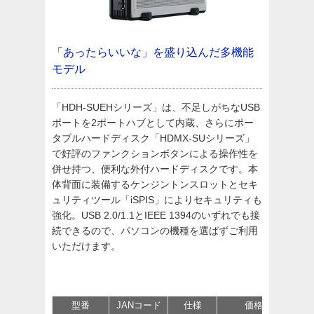
「あったらいいな」を盛り込んだ多機能
モデル
「HDH-SUEHシリーズ」は、不足しがちなUSB
ポートを2ポートハブとして内蔵、さらにポー
タブルハードディスク「HDMX-SUシリーズ」
で好評のファンクションボタンによる操作性を
併せ持つ、便利な外付ハードディスクです。本
体背面に装備するケンジントンスロットとセキ
ュリティツール「iSPIS」によりセキュリティも
強化。USB 2.0/1.1とIEEE 1394のいずれでも接
続できるので、パソコンの機種を選ばずご利用
いただけます。
型番
JANコード
仕様
価格
サポ