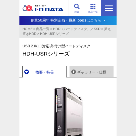
検索
商品一覧
創業50周年 特別企画・最新Topicsはこちら ＞
HOME
>
商品一覧
>
HDD（ハードディスク）／SSD
>
据え
置きHDD
>
HDH-USRシリーズ
USB 2.0/1.1対応 外付け型ハードディスク
HDH-USRシリーズ
概要・特長
ギャラリー・仕様