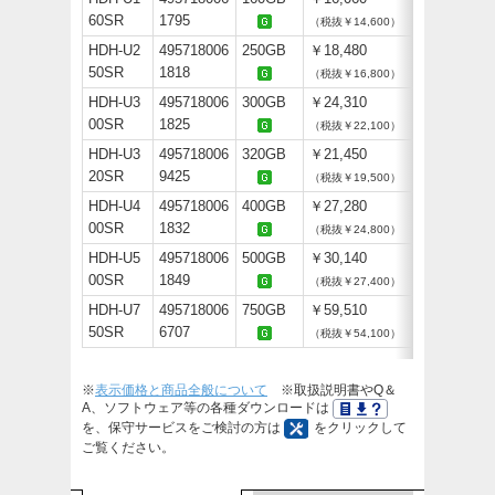
60SR
1795
（税抜￥14,600）
HDH-U2
495718006
250GB
￥18,480
50SR
1818
（税抜￥16,800）
HDH-U3
495718006
300GB
￥24,310
00SR
1825
（税抜￥22,100）
HDH-U3
495718006
320GB
￥21,450
20SR
9425
（税抜￥19,500）
HDH-U4
495718006
400GB
￥27,280
00SR
1832
（税抜￥24,800）
HDH-U5
495718006
500GB
￥30,140
00SR
1849
（税抜￥27,400）
HDH-U7
495718006
750GB
￥59,510
50SR
6707
（税抜￥54,100）
※
表示価格と商品全般について
※取扱説明書やQ＆
A、ソフトウェア等の各種ダウンロードは
を、保守サービスをご検討の方は
をクリックして
ご覧ください。