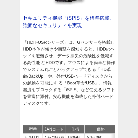
セキュリティ機能「iSPIS」を標準搭載、
強固なセキュリティを実現
「HDH-USRシリーズ」は、Gセンサーを搭載し
HDD本体が傾きや衝撃を感知すると、HDDのヘ
ッドを避難させ、データ損失の危険性を低減す
る高性能 なHDDです。マウスによる簡単な操作
でシステム丸ごとバックアップできる「HD革
命/BackUp」や、外付USBハードディスクから
の起動を可能にす る「Boot革命/USB」、情報
漏洩をブロックする「iSPIS」など使えるソフト
を豊富に添付。安心機能を満載した外付ハード
ディスクです。
型番
JANコード
仕様
価格
サポート/
HDH-U1
495718006
160GB
￥16,060