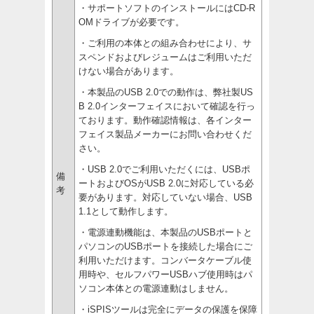
・サポートソフトのインストールにはCD-R
OMドライブが必要です。
・ご利用の本体との組み合わせにより、サ
スペンドおよびレジュームはご利用いただ
けない場合があります。
・本製品のUSB 2.0での動作は、弊社製US
B 2.0インターフェイスにおいて確認を行っ
ております。動作確認情報は、各インター
フェイス製品メーカーにお問い合わせくだ
さい。
・USB 2.0でご利用いただくには、USBポ
備
ートおよびOSがUSB 2.0に対応している必
考
要があります。対応していない場合、USB
1.1として動作します。
・電源連動機能は、本製品のUSBポートと
パソコンのUSBポートを接続した場合にご
利用いただけます。コンバータケーブル使
用時や、セルフパワーUSBハブ使用時はパ
ソコン本体との電源連動はしません。
・iSPISツールは完全にデータの保護を保障