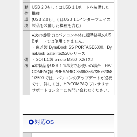
動
USB 2.0もしくはUSB 1.1ポートを装備した
作
機種
環
(USB 2.0もしくはUSB 1.1インターフェイス
境
製品を装備した機種を含む)
●次の機種ではパソコン本体に標準搭載のUS
Bポートでは使用できません。
・東芝製 DynaBook SS PORTAGE6000、Dy
naBook Satellite2520シリーズ
備
・SOTEC製 e-note M260TX2/TX3
考
●本製品をUSB 1.1環境でお使いの場合、HP/
COMPAQ製 PRESARIO 3566/3567/3576/358
1/3590 では、パソコンのアップデートが必要
です。詳しくは、HP/COMPAQ プレサリオ
サポートセンターにお問い合わせください。
対応OS