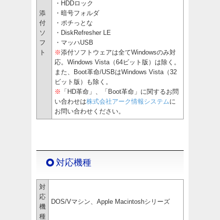
・HDDロック
添
・暗号フォルダ
付
・ポチっとな
ソ
・DiskRefresher LE
フ
・マッハUSB
ト
※
添付ソフトウェアは全てWindowsのみ対
応。Windows Vista（64ビット版）は除く。
また、Boot革命/USBはWindows Vista（32
ビット版）も除く。
※
「HD革命」、「Boot革命」に関するお問
い合わせは
株式会社アーク情報システム
に
お問い合わせください。
対応機種
対
応
DOS/Vマシン、Apple Macintoshシリーズ
機
種