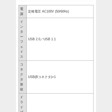
電
定格電圧 AC100V (50/60Hz)
源
イ
ン
タ
ー
USB 2.0／USB 1.1
フ
ェ
イ
ス
コ
ネ
ク
USB(Bコネクタ)×1
タ
形
状
ド
ラ
イ