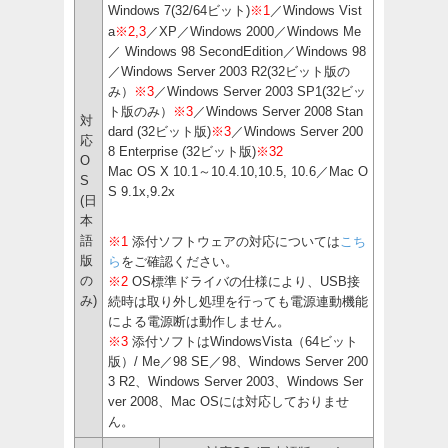
Windows 7(32/64ビット)
※1
／Windows Vist
a
※2,3
／
XP／Windows 2000／Windows Me
／ Windows 98 SecondEdition／Windows 98
／Windows Server 2003 R2(32ビット版の
み）
※3
／Windows Server 2003 SP1(32ビッ
ト版のみ）
※3
／Windows Server 2008 Stan
対
dard (32ビット版)
※3
／Windows Server 200
応
8 Enterprise (32ビット版)
※32
O
Mac OS X 10.1～10.4.10,10.5, 10.6／Mac O
S
S 9.1x,9.2x
(日
本
語
※1
添付ソフトウェアの対応については
こち
版
ら
をご確認ください。
の
※2
OS標準ドライバの仕様により、USB接
み)
続時は取り外し処理を行っても電源連動機能
による電源断は動作しません。
※3
添付ソフトはWindowsVista（64ビット
版）/ Me／98 SE／98、Windows Server 200
3 R2、Windows Server 2003、Windows Ser
ver 2008、Mac OSには対応しておりませ
ん。