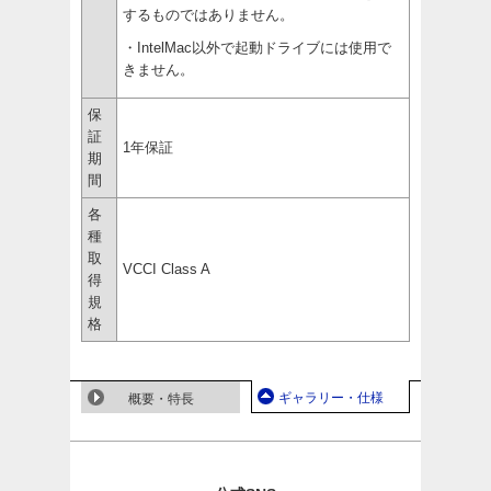
するものではありません。
・IntelMac以外で起動ドライブには使用で
きません。
保
証
1年保証
期
間
各
種
取
VCCI Class A
得
規
格
ギャラリー・仕様
概要・特長