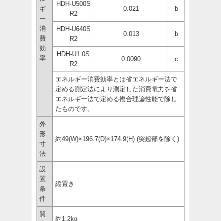
HDH-U500S
ギ
0.021
b
R2
ー
消
HDH-U640S
0.013
b
費
R2
効
HDH-U1.0S
率
0.0090
c
R2
エネルギー消費効率とは省エネルギー法で
定める測定法により測定した消費電力を省
エネルギー法で定める複合理論性能で除し
たものです。
外
形
約49(W)×196.7(D)×174.9(H) (突起部を除く)
寸
法
設
置
縦置き
条
件
質
約1.2kg