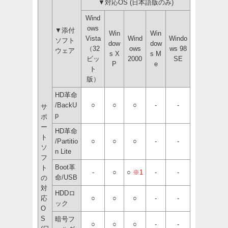
▼対応OS (日本語版のみ)
Wind
ows
▼添付
Win
Win
Vista
Wind
Windo
ソフト
dow
dow
（32
ows
ws 98
ウェア
s X
s M
ビッ
2000
SE
P
e
ト
版）
HD革命
/BackU
○
○
○
-
-
サ
p
ポ
ー
HD革命
ト
/Partitio
○
○
○
-
-
ソ
n Lite
フ
Boot革
ト
-
○
○
※1
-
-
命/USB
の
対
HDDロ
応
○
○
○
-
-
ック
O
S
暗号フ
○
○
○
-
-