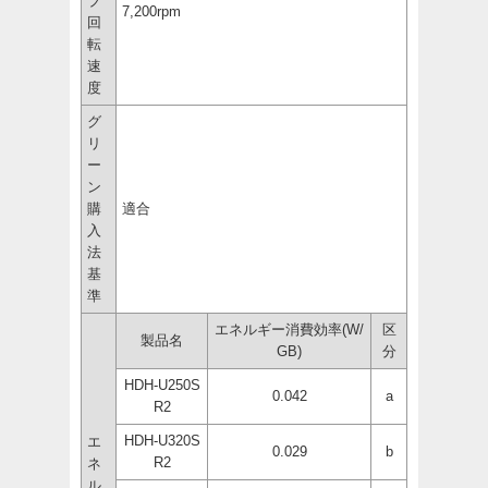
ブ
7,200rpm
回
転
速
度
グ
リ
ー
ン
購
適合
入
法
基
準
エネルギー消費効率(W/
区
製品名
GB)
分
HDH-U250S
0.042
a
R2
HDH-U320S
エ
0.029
b
R2
ネ
ル