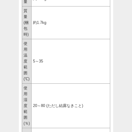
量
質
量
(梱
約1.7kg
包
時)
使
用
温
度
5～35
範
囲
(℃)
使
用
湿
度
20～80 (ただし結露なきこと)
範
囲
(％)