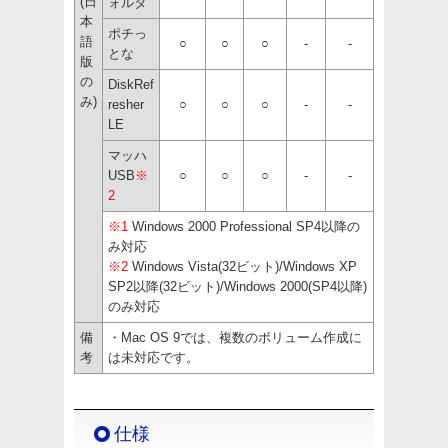
(日
ォルダ
本
ポチっ
語
○
○
○
-
-
とな
版
の
DiskRef
み)
resher
○
○
○
-
-
LE
マッハ
USB
※
○
○
○
-
-
2
※1
Windows 2000 Professional SP4以降の
み対応
※2
Windows Vista(32ビット)/Windows XP
SP2以降(32ビット)/Windows 2000(SP4以降)
のみ対応
備
・Mac OS 9では、複数のボリューム作成に
考
は未対応です。
仕様