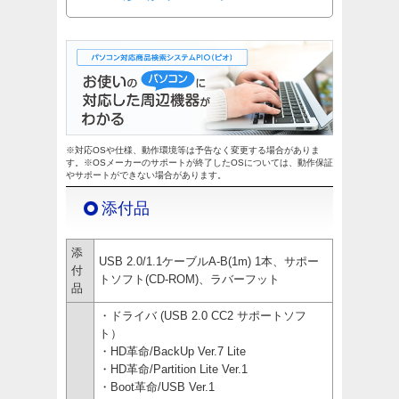
※対応OSや仕様、動作環境等は予告なく変更する場合がありま
す。※OSメーカーのサポートが終了したOSについては、動作保証
やサポートができない場合があります。
添付品
添
USB 2.0/1.1ケーブルA-B(1m) 1本、サポー
付
トソフト(CD-ROM)、ラバーフット
品
・ドライバ (USB 2.0 CC2 サポートソフ
ト）
・HD革命/BackUp Ver.7 Lite
・HD革命/Partition Lite Ver.1
・Boot革命/USB Ver.1