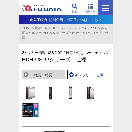
検索
商品一覧
創業50周年 特別企画・最新Topicsはこちら ＞
HOME
>
商品一覧
>
HDD（ハードディスク）／SSD
>
据え
置きHDD
>
HDH-USR2シリーズ
>
HDH-USR2シリーズ 仕
様
Gセンサー搭載 USB 2.0/1.1対応 外付けハードディスク
HDH-USR2シリーズ 仕様
概要・特長
ギャラリー・仕様