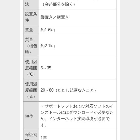
法
（突起部分を除く）
設置条
縦置き／横置き
件
質量
約1.6kg
質量
（梱包
約2.1kg
時）
使用温
度範囲
5～35
（℃）
使用湿
度範囲
20～80（ただし結露なきこと）
（％）
・サポートソフトおよび対応ソフトのイ
ンストールにはダウンロードが必要なた
備考
め、インターネット接続環境が必要で
す。
保証期
1年