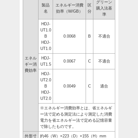
グリーン
製品
エネルギー消費
区
購入法基
名
効率（W/GB）
分
準
HDJ-
UT1.0
B
0.0068
B
不適合
HDJ-
UT1.0
エネル
HDJ-
0.0067
C
不適合
ギー消
UT1.5
費効率
HDJ-
UT2.0
B
0.0049
C
適合
HDJ-
UT2.0
※エネルギー消費効率とは、省エネルギ
ー法で定める測定法により測定した消費
電力を省エネルギー法で定める記憶容量
で除したものです。
外形寸
約46（W）×223（D）×155（H）mm