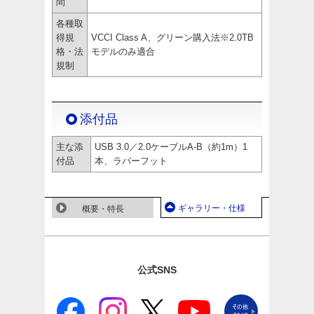
間
各種取
得規
VCCI Class A、グリーン購入法※2.0TB
格・法
モデルのみ適合
規制
添付品
主な添
USB 3.0／2.0ケーブルA-B（約1m）1
付品
本、ラバーフット
ギャラリー・仕様
概要・特長
公式SNS