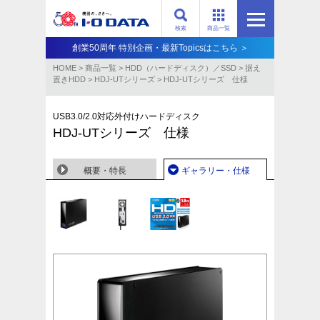
検索
商品一覧
創業50周年 特別企画・最新Topicsはこちら ＞
HOME
>
商品一覧
>
HDD（ハードディスク）／SSD
>
据え
置きHDD
>
HDJ-UTシリーズ
>
HDJ-UTシリーズ 仕様
USB3.0/2.0対応外付けハードディスク
HDJ-UTシリーズ 仕様
概要・特長
ギャラリー・仕様