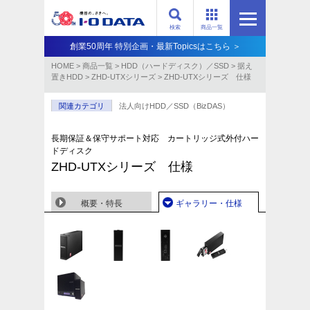
検索
商品一覧
創業50周年 特別企画・最新Topicsはこちら ＞
HOME
>
商品一覧
>
HDD（ハードディスク）／SSD
>
据え
置きHDD
>
ZHD-UTXシリーズ
>
ZHD-UTXシリーズ 仕様
関連カテゴリ
法人向けHDD／SSD（BizDAS）
長期保証＆保守サポート対応 カートリッジ式外付ハー
ドディスク
ZHD-UTXシリーズ 仕様
概要・特長
ギャラリー・仕様