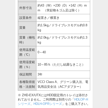
約43（W）×230（D）×142（H）m
外形寸法
m （突起物＆ゴム足は除く）
設置条件
縦置き／横置き
約1.5kg／ドライブレスモデル約0.8
質量
kg
質量（梱包
約2.0kg／ドライブレスモデル約1.3
時）
kg
使用温度範
0～40
囲（℃）
使用湿度範
10～85％（ただし結露なきこと）
囲（％）
保証期間
3年
各種取得規
VCCI Class A、グリーン購入法、電
格・法規制
気用品安全法（ACアダプター）
※ ZHD-EX/UTXにはHDD固定用のトレイは添付さ
れておりません。ご利用際は別売りの「
HDLOP-H
シリーズ
、
HDLH-OPRシリーズ
」をご購入下さい。