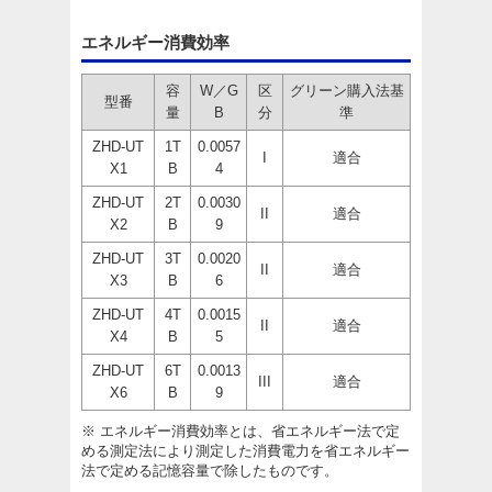
エネルギー消費効率
容
W／G
区
グリーン購入法基
型番
量
B
分
準
ZHD-UT
1T
0.0057
I
適合
X1
B
4
ZHD-UT
2T
0.0030
II
適合
X2
B
9
ZHD-UT
3T
0.0020
II
適合
X3
B
6
ZHD-UT
4T
0.0015
II
適合
X4
B
5
ZHD-UT
6T
0.0013
III
適合
X6
B
9
※ エネルギー消費効率とは、省エネルギー法で定
める測定法により測定した消費電力を省エネルギー
法で定める記憶容量で除したものです。