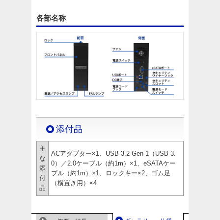
各部名称
添付品
主
ACアダプター×1、USB 3.2 Gen 1（USB 3.
な
0）／2.0ケーブル（約1m）×1、eSATAケー
添
ブル（約1m）×1、ロックキー×2、ゴム足
付
（横置き用）×4
品