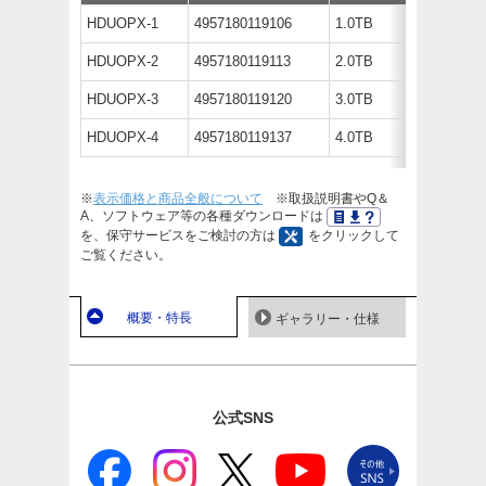
HDUOPX-1
4957180119106
1.0TB
オープン
HDUOPX-2
4957180119113
2.0TB
オープン
HDUOPX-3
4957180119120
3.0TB
オープン
HDUOPX-4
4957180119137
4.0TB
オープン
※
表示価格と商品全般について
※取扱説明書やQ＆
A、ソフトウェア等の各種ダウンロードは
を、保守サービスをご検討の方は
をクリックして
ご覧ください。
概要・特長
ギャラリー・仕様
公式SNS