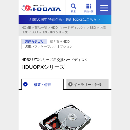
検索
商品一覧
創業50周年 特別企画・最新Topicsはこちら ＞
HOME
>
商品一覧
>
HDD（ハードディスク）／SSD
>
内蔵
HDD／SSD
>
HDUOPXシリーズ
関連カテゴリ
据え置きHDD
USBハブ／ケーブル／オプション
HDS2-UTXシリーズ用交換ハードディスク
HDUOPXシリーズ
概要・特長
ギャラリー・仕様