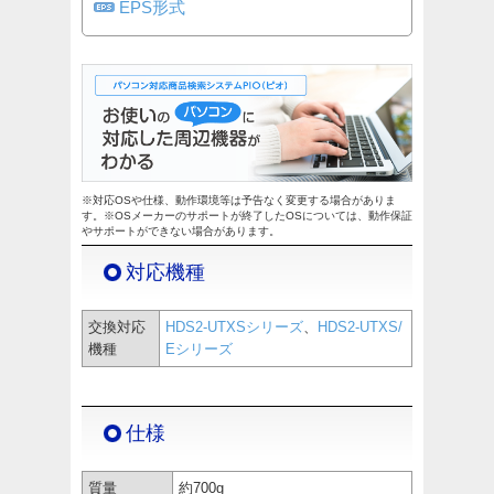
EPS形式
※対応OSや仕様、動作環境等は予告なく変更する場合がありま
す。※OSメーカーのサポートが終了したOSについては、動作保証
やサポートができない場合があります。
対応機種
交換対応
HDS2-UTXSシリーズ
、
HDS2-UTXS/
機種
Eシリーズ
仕様
質量
約700g