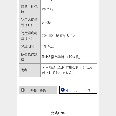
質量（梱包
約820g
時）
使用温度範
5～35
囲（℃）
使用湿度範
20～80（結露なきこと）
囲（％）
保証期間
1年保証
各種取得規
RoHS指令準拠 （10物質）
格
・本商品には固定用金具ネジは添
備考
付されておりません。
ギャラリー・仕様
概要・特長
公式SNS