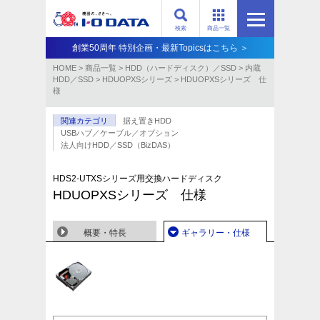
検索
商品一覧
創業50周年 特別企画・最新Topicsはこちら ＞
HOME
>
商品一覧
>
HDD（ハードディスク）／SSD
>
内蔵
HDD／SSD
>
HDUOPXSシリーズ
>
HDUOPXSシリーズ 仕
様
関連カテゴリ
据え置きHDD
USBハブ／ケーブル／オプション
法人向けHDD／SSD（BizDAS）
HDS2-UTXSシリーズ用交換ハードディスク
HDUOPXSシリーズ 仕様
概要・特長
ギャラリー・仕様