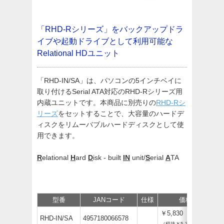
「RHD-Rシリーズ」をバックアップドラ
イブや起動ドライブとして利用可能な
Relational HDユニット
「RHD-IN/SA」は、パソコンの5インチベイに
取り付けるSerial ATA対応のRHD-Rシリーズ用
内蔵ユニットです。本商品に別売りの
RHD-Rシ
リーズ
をセットすることで、大容量のハードデ
ィスクをリムーバブルハードディスクとして使
用できます。
R
elational
H
ard
D
isk - built
IN
unit/
S
erial
A
TA
型番
JANコード
仕様
価格
￥5,830
RHD-IN/SA
4957180066578
（税抜￥5,300）