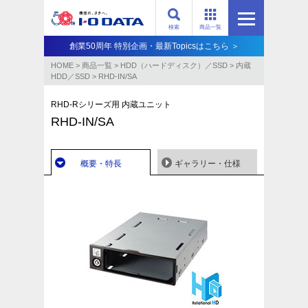
検索
商品一覧
創業50周年 特別企画・最新Topicsはこちら ＞
HOME
>
商品一覧
>
HDD（ハードディスク）／SSD
>
内蔵
HDD／SSD
>
RHD-IN/SA
RHD-Rシリーズ用 内蔵ユニット
RHD-IN/SA
概要・特長
ギャラリー・仕様