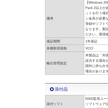
【Windows 
Pack 2以上
ットを行う場
備考
ン金具が必要
登録やソフト
なります。製
ださい。環境
保証期間
1年保証
各種取得規格
VCCI
本製品は「外
該当する場合
輸出管理規定
国外に持ち出
場合がありま
添付品
RAID監視ユーテ
添付ソフト
ソフトウェア(W