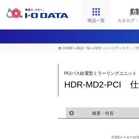
商品一覧
カタログ・
HOME
>
商品一覧
>
HDD（ハードディスク）／S
PCIバス給電型ミラーリングユニット
HDR-MD2-PCI 
概要・特長
※OSメーカーの