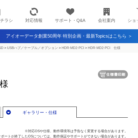
チラシ
対応情報
サポート・Q&A
会社案内
ショ
アイオーデータ創業50周年 特別企画・最新Topicsはこちら ＞
SD
>
USBハブ／ケーブル／オプション
>
HDR-MD2-PCI
>
HDR-MD2-PCI 仕様
仕様
ギャラリー・仕様
※対応OSや仕様、動作環境等は予告なく変更する場合があります。
サポートが終了したOSについては、動作保証やサポートができない場合があります。