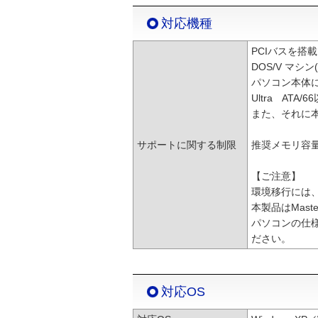
対応機種
PCIバスを搭
DOS/V マシン(
パソコン本体
Ultra AT
また、それに
サポートに関する制限
推奨メモリ容量
【ご注意】
環境移行には
本製品はMas
パソコンの仕
ださい。
対応OS