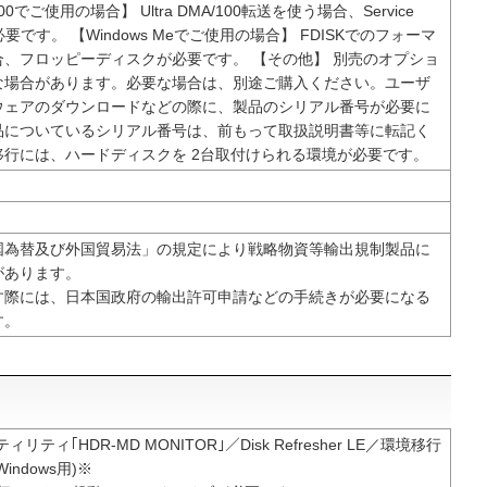
2000でご使用の場合】 Ultra DMA/100転送を使う場合、Service
が必要です。 【Windows Meでご使用の場合】 FDISKでのフォーマ
合、フロッピーディスクが必要です。 【その他】 別売のオプショ
な場合があります。必要な場合は、別途ご購入ください。ユーザ
ウェアのダウンロードなどの際に、製品のシリアル番号が必要に
品についているシリアル番号は、前もって取扱説明書等に転記く
移行には、ハードディスクを 2台取付けられる環境が必要です。
国為替及び外国貿易法」の規定により戦略物資等輸出規制製品に
があります。
す際には、日本国政府の輸出許可申請などの手続きが必要になる
す。
ィリティ｢HDR-MD MONITOR｣／Disk Refresher LE／環境移行
indows用)※