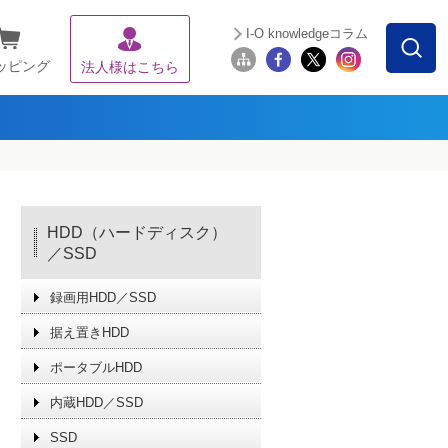
I-O knowledgeコラム
ッピング
法人様はこちら
HDD（ハードディスク）
／SSD
録画用HDD／SSD
据え置きHDD
ポータブルHDD
内蔵HDD／SSD
SSD