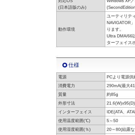
対応OS
Windows XP／W
(日本語版のみ)
(SecondEdit
ユーティリティソ
NAVIGATOR
動作環境
ります。
Ultra D
ターフェイス
仕様
電源
PCより電源供
消費電力
290mA(最大41
質量
約85g
外形寸法
21.6(W)x95
インターフェイス
IDE(ATA、ATA
使用温度範囲(℃)
5～50
使用湿度範囲(％)
20～80(結露