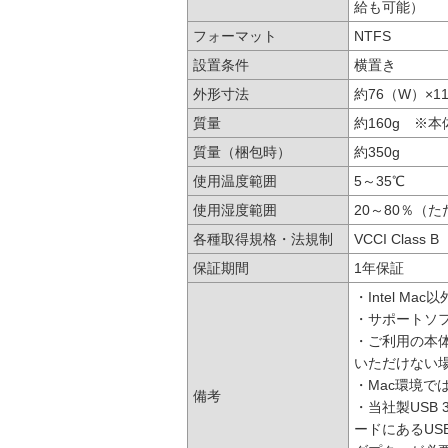
給も可能）
フォーマット
NTFS
設置条件
横置き
外形寸法
約76（W）×
質量
約160g ※
質量（梱包時）
約350g
使用温度範囲
5～35℃
使用湿度範囲
20～80％（
各種取得規格・法規制
VCCI Class B
保証期間
1年保証
・Intel 
・サポートソ
・ご利用の本
いただけない
・Mac環境
備考
・当社製USB
ードにあるUS