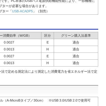
です。PC本体のUSBバス電源供給機能性能により、一部機種に
ダプターが必要な場合があります。
プター「
USB-ACADP5
」（別売）
ー消費効率（W/GB）
区分
グリーン購入法基準
0.0027
E
適合
0.0013
H
適合
0.0027
E
適合
0.0013
H
適合
ー法で定める測定法により測定した消費電力を省エネルギー法で定
ブル（A-MicroBタイプ／30cm） ※USB 3.0/USB 2.0で使用可