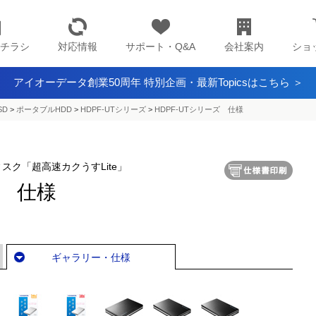
チラシ
対応情報
サポート・Q&A
会社案内
ショ
アイオーデータ創業50周年 特別企画・最新Topicsはこちら ＞
SD
>
ポータブルHDD
>
HDPF-UTシリーズ
>
HDPF-UTシリーズ 仕様
ディスク「超高速カクうすLite」
ズ 仕様
ギャラリー・仕様