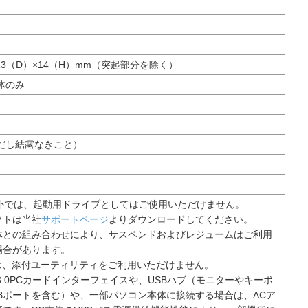
113（D）×14（H）mm（突起部分を除く）
本体のみ
ただし結露なきこと）
Mac以外では、起動用ドライブとしてはご使用いただけません。
フトは当社
サポートページ
よりダウンロードしてください。
体との組み合わせにより、サスペンドおよびレジュームはご利用
場合があります。
では、添付ユーティリティをご利用いただけません。
 3.0PCカードインターフェイスや、USBハブ（モニターやキーボ
Bポートを含む）や、一部パソコン本体に接続する場合は、ACア