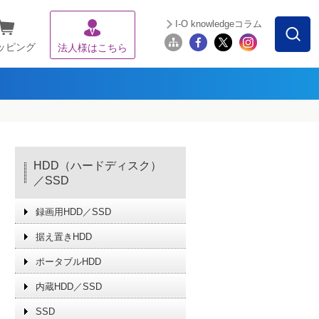
I-O knowledgeコラム
ッピング
法人様はこちら
HDD（ハードディスク）
／SSD
録画用HDD／SSD
据え置きHDD
ポータブルHDD
内蔵HDD／SSD
SSD