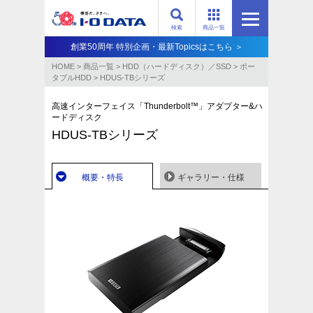
検索
商品一覧
創業50周年 特別企画・最新Topicsはこちら ＞
HOME
>
商品一覧
>
HDD（ハードディスク）／SSD
>
ポー
タブルHDD
>
HDUS-TBシリーズ
高速インターフェイス「Thunderbolt™」アダプター&ハ
ードディスク
HDUS-TBシリーズ
概要・特長
ギャラリー・仕様