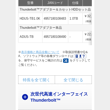
型番
JANコード
仕様
価格
Thunderbolt™アダプター＆カセットHDDセット品
￥32,780
HDUS-TB1.0K
4957180108483
1.0TB
（税抜￥29,800）
Thunderbolt™アダプター単品
￥22,000
ADUS-TB
4957180108490
-
（税抜￥20,000）
※
表示価格と商品全般について
※取扱説明書やQ＆
A、ソフトウェア等の各種ダウンロードは
を、保守サービスをご検討の方は
をクリックして
ご覧ください。
特長を全て開く
全て閉じる
次世代高速インターフェイス
Thunderbolt™