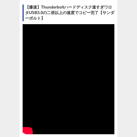
【爆速】Thunderboltハードディスク速すぎワロ
タUSB3.0の二倍以上の速度でコピー完了【サンダ
ーボルト】