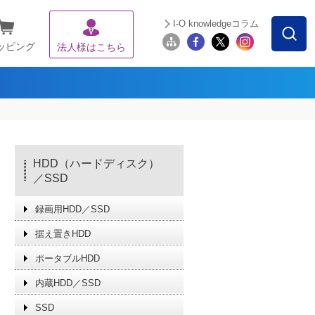
I-O knowledgeコラム
ッピング
法人様はこちら
HDD（ハードディスク）
／SSD
録画用HDD／SSD
据え置きHDD
ポータブルHDD
内蔵HDD／SSD
SSD