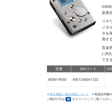
GRA
楽再
リチ
ジタ
タを
用す
音楽再
に約
でき
型番
JANコード
仕
MDM-H550
4957180047102
※
表示価格と商品全般について
※取扱説明書や
ご検討の方は
をクリックしてご覧ください