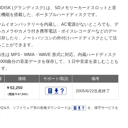
NDISK (グランディスク) は、SDメモリーカードスロットと音
生機能を搭載した、ポータブルハードディスクです。
ウムイオンバッテリーを内蔵し、AC電源がないところでも、デ
ルカメラやカメラ付き携帯電話・ボイスレコーダーなどのデー
保存したり、ノートパソコンの外付けハードディスクとして活
ることができます。
生は MP3・WMA・WAVE 形式に対応。内蔵ハードディスク
5,000曲分の音楽データを保存して、１日中音楽を楽しむことも
ます。
様
価格
サポート/取説
備考
￥52,250
2005/6/22生産終了
（税抜￥47,500）
Q＆A、ソフトウェア等の各種ダウンロードは
を、保守サービスを
。