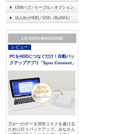
USBハブ／ケーブル／オプション
法人向けHDD／SSD（BizDAS）
I-O DATA MAGAZINE
レビュー
PCをHDDにつなぐだけ！自動バッ
クアップアプリ「Sync Connect」
万が一のデータ消失リスクを避ける
ために行うバックアップ。みなさん