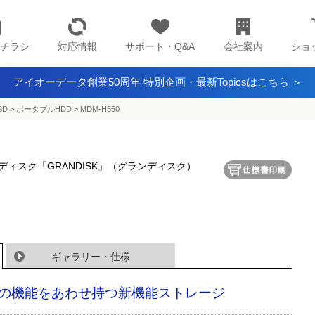
チラシ
対応情報
サポート・Q&A
会社案内
ショ
アイオーデータ創業50周年 特別企画・最新Topicsはこちら ＞
SD
>
ポータブルHDD
>
MDM-H550
ィスク「GRANDISK」（グランディスク）
ギャラリー・仕様
の機能をあわせ持つ新機能ストレージ