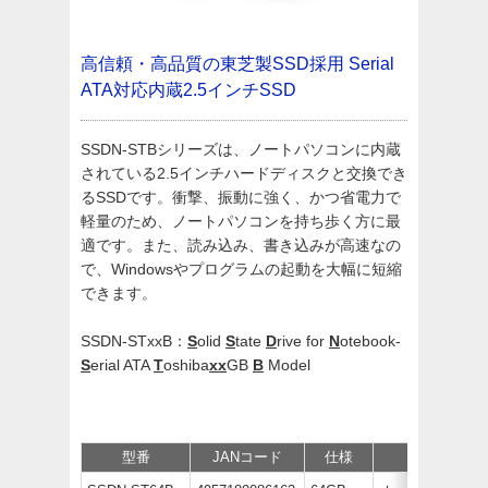
高信頼・高品質の東芝製SSD採用
Serial
ATA対応内蔵2.5インチSSD
SSDN-STBシリーズは、ノートパソコンに内蔵
されている2.5インチハードディスクと交換でき
るSSDです。衝撃、振動に強く、かつ省電力で
軽量のため、ノートパソコンを持ち歩く方に最
適です。また、読み込み、書き込みが高速なの
で、Windowsやプログラムの起動を大幅に短縮
できます。
SSDN-STxxB：
S
olid
S
tate
D
rive for
N
otebook-
S
erial ATA
T
oshiba
xx
GB
B
Model
型番
JANコード
仕様
価格