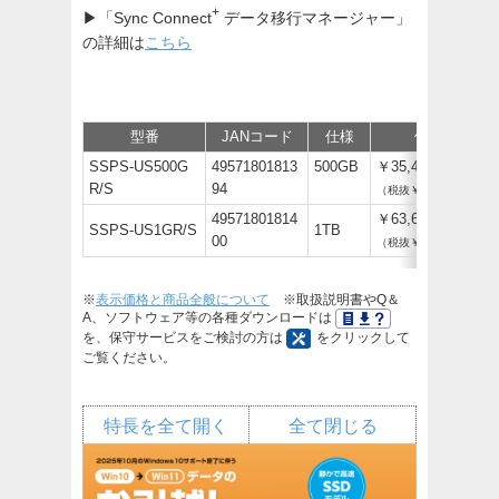
+
▶「Sync Connect
データ移行マネージャー」
の詳細は
こちら
型番
JANコード
仕様
価格
SSPS-US500G
49571801813
500GB
￥35,420
R/S
94
（税抜￥32,200）
49571801814
￥63,690
SSPS-US1GR/S
1TB
00
（税抜￥57,900）
※
表示価格と商品全般について
※取扱説明書やQ＆
A、ソフトウェア等の各種ダウンロードは
を、保守サービスをご検討の方は
をクリックして
ご覧ください。
特長を全て開く
全て閉じる