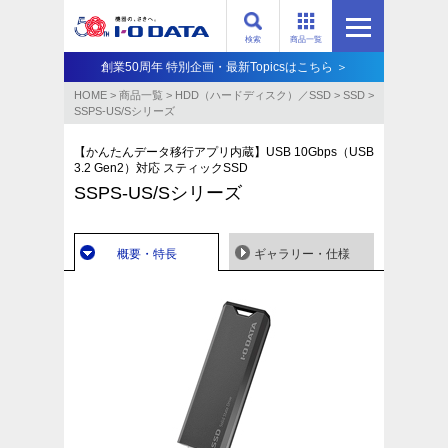
検索
商品一覧
創業50周年 特別企画・最新Topicsはこちら ＞
HOME
>
商品一覧
>
HDD（ハードディスク）／SSD
>
SSD
>
SSPS-US/Sシリーズ
【かんたんデータ移行アプリ内蔵】USB 10Gbps（USB
3.2 Gen2）対応 スティックSSD
SSPS-US/Sシリーズ
概要・特長
ギャラリー・仕様