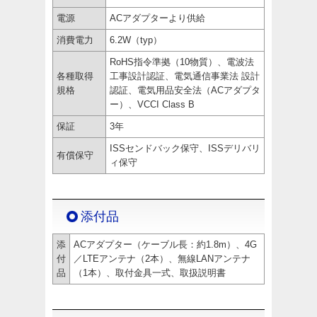
電源
ACアダプターより供給
消費電力
6.2W（typ）
RoHS指令準拠（10物質）、電波法
各種取得
工事設計認証、電気通信事業法 設計
規格
認証、電気用品安全法（ACアダプタ
ー）、VCCI Class B
保証
3年
ISSセンドバック保守、ISSデリバリ
有償保守
ィ保守
添付品
添
ACアダプター（ケーブル長：約1.8m）、4G
付
／LTEアンテナ（2本）、無線LANアンテナ
品
（1本）、取付金具一式、取扱説明書