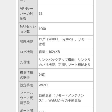
ー）
VPNサー
バーの対
32
地数
NATセッシ
1000
ョン数
ログ（WebUI、Syslog）、リモート
管理機能
管理
ログ機能
容量：1024KB
リンクバックアップ機能、リンクリ
冗長性
カバリ機能、定期リブート機能あり
機器情報
対応
の取得
設定手段
WebUI
ファーム
自動更新（リモートメンテナン
ウェア更
ス）、WebUIからの手動更新
新手段
ポート開