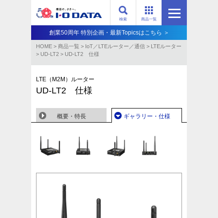
検索
商品一覧
創業50周年 特別企画・最新Topicsはこちら ＞
HOME
>
商品一覧
>
IoT／LTEルーター／通信
>
LTEルーター
>
UD-LT2
>
UD-LT2 仕様
LTE（M2M）ルーター
UD-LT2 仕様
概要・特長
ギャラリー・仕様