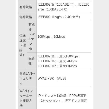
IEEE802.3i（10BASE-T）、IEEE80
有線規格
2.3u（100BASE-TX）
無線規格
IEEE802.11b/g/n（2.4GHz帯）
有線
部
（W
伝送
100Mbps、10Mbps
AN/
速度
LA
（理
N）
論
値）
IEEE802.11n：最大150Mbps
無線
IEEE802.11g：最大54Mbps
部
IEEE802.11b：最大11Mbps
無線LANセ
キュリテ
WPA2-PSK （AES）
ィ
WANイン
ターネッ
IPアドレス自動取得、PPPoE認証
ト接続方
（1セッション）、IPアドレス固定
法