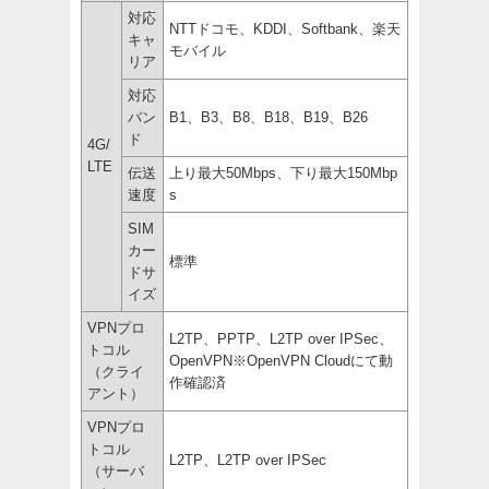
対応
NTTドコモ、KDDI、Softbank、楽天
キャ
モバイル
リア
対応
バン
B1、B3、B8、B18、B19、B26
ド
4G/
LTE
伝送
上り最大50Mbps、下り最大150Mbp
速度
s
SIM
カー
標準
ドサ
イズ
VPNプロ
L2TP、PPTP、L2TP over IPSec、
トコル
OpenVPN※OpenVPN Cloudにて動
（クライ
作確認済
アント）
VPNプロ
トコル
L2TP、L2TP over IPSec
（サーバ