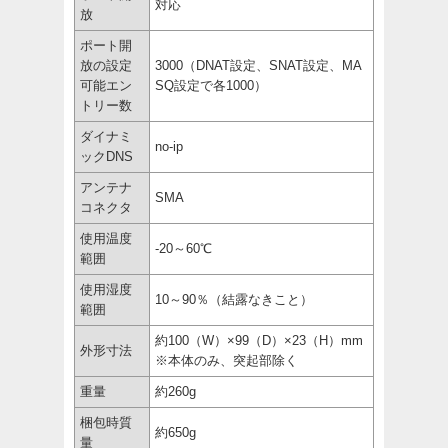
対応
放
ポート開
放の設定
3000（DNAT設定、SNAT設定、MA
可能エン
SQ設定で各1000）
トリー数
ダイナミ
no-ip
ックDNS
アンテナ
SMA
コネクタ
使用温度
-20～60℃
範囲
使用湿度
10～90％（結露なきこと）
範囲
約100（W）×99（D）×23（H）mm
外形寸法
※本体のみ、突起部除く
重量
約260g
梱包時質
約650g
量