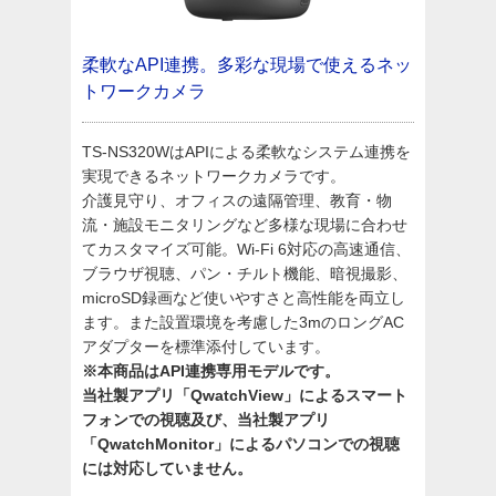
柔軟なAPI連携。多彩な現場で使えるネッ
トワークカメラ
TS-NS320WはAPIによる柔軟なシステム連携を
実現できるネットワークカメラです。
介護見守り、オフィスの遠隔管理、教育・物
流・施設モニタリングなど多様な現場に合わせ
てカスタマイズ可能。Wi-Fi 6対応の高速通信、
ブラウザ視聴、パン・チルト機能、暗視撮影、
microSD録画など使いやすさと高性能を両立し
ます。また設置環境を考慮した3mのロングAC
アダプターを標準添付しています。
※本商品はAPI連携専用モデルです。
当社製アプリ「QwatchView」によるスマート
フォンでの視聴及び、当社製アプリ
「QwatchMonitor」によるパソコンでの視聴
には対応していません。