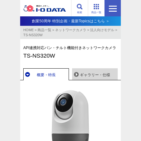
検索
商品一覧
創業50周年 特別企画・最新Topicsはこちら ＞
HOME
>
商品一覧
>
ネットワークカメラ
>
法人向けモデル
>
TS-NS320W
API連携対応パン・チルト機能付きネットワークカメラ
TS-NS320W
概要・特長
ギャラリー・仕様