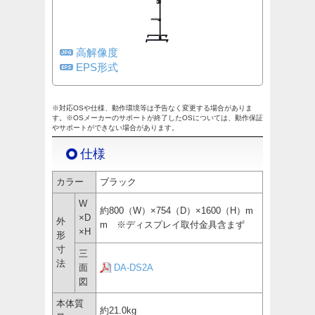
高解像度
EPS形式
※対応OSや仕様、動作環境等は予告なく変更する場合がありま
す。※OSメーカーのサポートが終了したOSについては、動作保証
やサポートができない場合があります。
仕様
カラー
ブラック
W
約800（W）×754（D）×1600（H）m
×D
外
m ※ディスプレイ取付金具含まず
×H
形
寸
三
法
面
DA-DS2A
図
本体質
約21.0kg