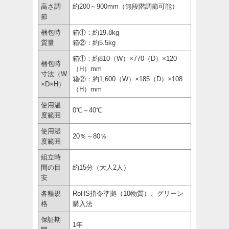
高さ調
約200～900mm（無段階調節可能）
節
梱包時
箱①：約19.8kg
質量
箱②：約5.5kg
箱①：約810（W）×770（D）×120
梱包時
（H）mm
寸法（W
箱②：約1,600（W）×185（D）×108
×D×H）
（H）mm
使用温
0℃～40℃
度範囲
使用湿
20％～80％
度範囲
組立時
間の目
約15分（大人2人）
安
各種規
RoHS指令準拠（10物質）、グリーン
格
購入法
保証期
1年