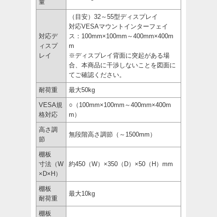
量
（目安）32～55型ディスプレイ
対応VESAマウントインターフェイ
対応デ
ス：100mm×100mm～400mm×400m
ィスプ
m
レイ
※ディスプレイ背面に突起がある場
合、本商品に干渉しないことを図面に
てご確認ください。
耐荷重
最大50kg
VESA規
○（100mm×100mm～400mm×400m
格対応
m）
高さ調
無段階高さ調節（～1500mm）
節
棚板
寸法（W
約450（W）×350（D）×50（H）mm
×D×H）
棚板
最大10kg
耐荷重
棚板