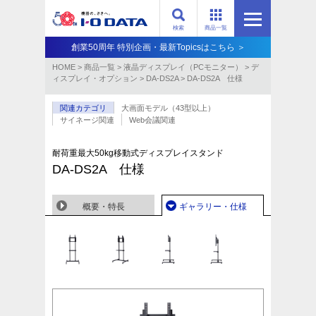
検索
商品一覧
創業50周年 特別企画・最新Topicsはこちら ＞
HOME
>
商品一覧
>
液晶ディスプレイ（PCモニター）
>
デ
ィスプレイ・オプション
>
DA-DS2A
>
DA-DS2A 仕様
関連カテゴリ
大画面モデル（43型以上）
サイネージ関連
Web会議関連
耐荷重最大50kg移動式ディスプレイスタンド
DA-DS2A 仕様
概要・特長
ギャラリー・仕様