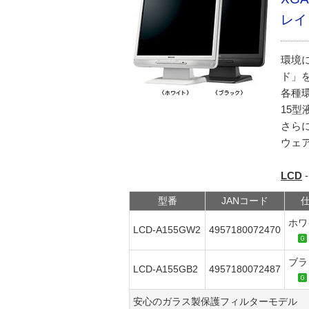
レイ
環境
ド」
各種
15
さら
ウェア
LCD
型番
JANコード
ホワ
LCD-A155GW2
4957180072470
ブラ
LCD-A155GB2
4957180072487
安心のガラス製保護フィルターモデル