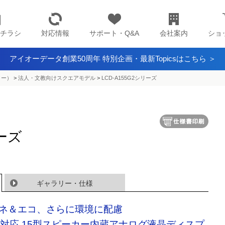
チラシ
対応情報
サポート・Q&A
会社案内
ショ
アイオーデータ創業50周年 特別企画・最新Topicsはこちら ＞
ター）
>
法人・文教向けスクエアモデル
>
LCD-A155G2シリーズ
リーズ
ギャラリー・仕様
ネ＆エコ、さらに環境に配慮
A対応 15型スピーカー内蔵アナログ液晶ディスプ