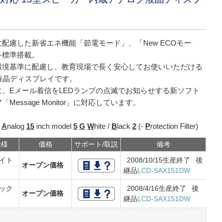
に配慮した新省エネ機能「節電モード」、「New ECOモー
を標準搭載。
環境基準に配慮し、教育現場で長く安心してお使いいただける
型液晶ディスプレイです。
に、Eメール着信をLEDランプの点滅でお知らせする新ソフト
「Message Monitor」に対応しています。
-
A
nalog
15
inch model
5
G
W
hite /
B
lack
2
(-
P
rotection Filter)
仕様
価格
サポート/取説
備考
イト
2008/10/15生産終了 後
オープン価格
継品
LCD-SAX151DW
ック
2008/4/16生産終了 後
オープン価格
継品
LCD-SAX151DW