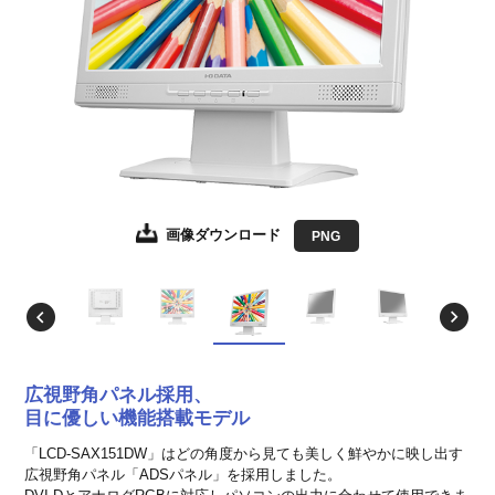
画像ダウンロード
画像ダウンロード
画像ダウンロード
画像ダウンロード
画像ダウンロード
画像ダウンロード
JPEG
JPEG
JPEG
JPEG
JPEG
PNG
EPS形式
EPS形式
EPS形式
EPS形式
EPS形式
広視野角パネル採用、
目に優しい機能搭載モデル
「LCD-SAX151DW」はどの角度から見ても美しく鮮やかに映し出す
広視野角パネル「ADSパネル」を採用しました。