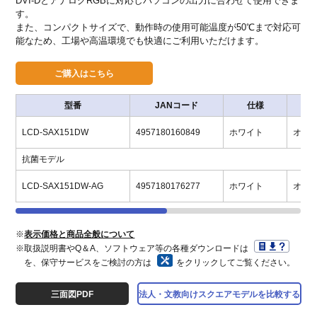
DVI-DとアナログRGBに対応しパソコンの出力に合わせて使用できま
す。
また、コンパクトサイズで、動作時の使用可能温度が50℃まで対応可
能なため、工場や高温環境でも快適にご利用いただけます。
型番
JANコード
仕様
LCD-SAX151DW
4957180160849
ホワイト
オー
抗菌モデル
LCD-SAX151DW-AG
4957180176277
ホワイト
オー
※
表示価格と商品全般について
※取扱説明書やQ＆A、ソフトウェア等の各種ダウンロードは
を、保守サービスをご検討の方は
をクリックしてご覧ください。
三面図PDF
法人・文教向けスクエアモデルを比較する