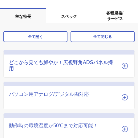
各種規格/
主な特長
スペック
サービス
全て開く
全て閉じる
どこから見ても鮮やか！広視野角ADSパネル採
どこから見ても鮮やか！広視野角ADSパネル採
用
用
パソコン用アナログ/デジタル両対応
動作時の環境温度が50℃まで対応可能！