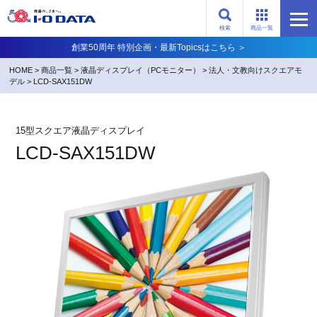
検索
商品一覧
創業50周年 特別企画・最新Topicsはこちら ＞
HOME
>
商品一覧
>
液晶ディスプレイ（PCモニター）
>
法人・文教向けスクエアモ
デル
>
LCD-SAX151DW
15型スクエア液晶ディスプレイ
LCD-SAX151DW