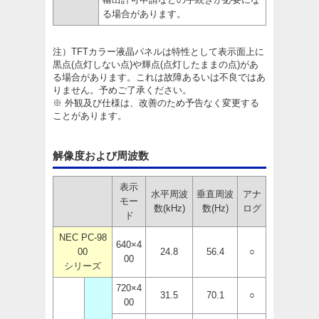
る場合があります。
注）TFTカラー液晶パネルは特性として表示面上に
黒点(点灯しない点)や輝点(点灯したままの点)があ
る場合があります。これは故障あるいは不良ではあ
りません。予めご了承ください。
※ 外観及び仕様は、改善のため予告なく変更する
ことがあります。
解像度および周波数
表示
水平周波
垂直周波
アナ
モー
数(kHz)
数(Hz)
ログ
ド
NEC PC-98
640×4
00
24.8
56.4
○
00
シリーズ
720×4
31.5
70.1
○
00