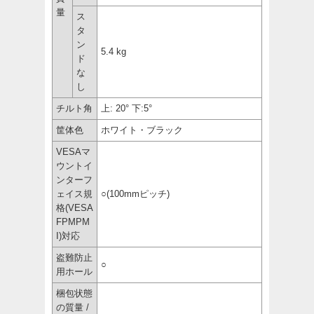
量
ス
タ
ン
5.4 kg
ド
な
し
チルト角
上: 20° 下:5°
筐体色
ホワイト・ブラック
VESAマ
ウントイ
ンターフ
ェイス規
○(100mmピッチ)
格(VESA
FPMPM
I)対応
盗難防止
○
用ホール
梱包状態
の質量 /