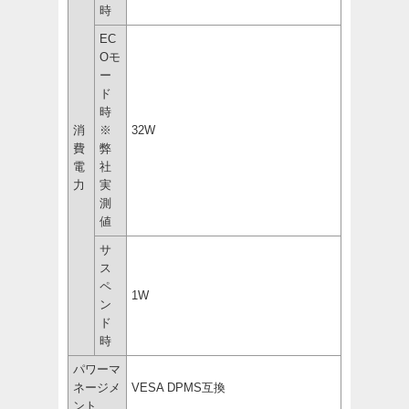
時
EC
Oモ
ー
ド
時
消
※
32W
費
弊
電
社
力
実
測
値
サ
ス
ペ
1W
ン
ド
時
パワーマ
ネージメ
VESA DPMS互換
ント