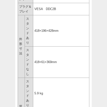
プラグ＆
VESA DDC2B
プレイ
ス
タ
ン
418×196×428mm
ド
あ
外
り
形
寸
ス
法
タ
ン
418×61×369mm
ド
な
し
ス
タ
ン
5.9 kg
ド
あ
り
質