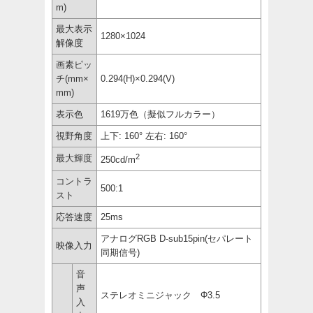
m)
最大表示
1280×1024
解像度
画素ピッ
チ(mm×
0.294(H)×0.294(V)
mm)
表示色
1619万色（擬似フルカラー）
視野角度
上下: 160° 左右: 160°
2
最大輝度
250cd/m
コントラ
500:1
スト
応答速度
25ms
アナログRGB D-sub15pin(セパレート
映像入力
同期信号)
音
声
ステレオミニジャック Φ3.5
入