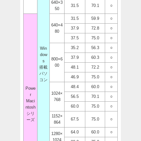
640×3
31.5
70.1
○
50
31.5
59.9
○
640×4
37.9
72.8
○
80
37.5
75.0
○
35.2
56.3
○
Win
dow
37.9
60.3
○
800×6
s
00
搭載
48.1
72.2
○
パソ
46.9
75.0
○
コン
48.4
60.0
○
Powe
1024×
r
56.5
70.1
○
768
Maci
60.0
75.0
○
ntosh
シリ
1152×
67.5
75.0
○
ーズ
864
64.0
60.0
○
1280×
1024