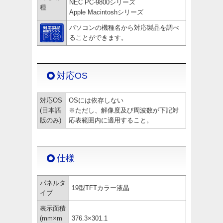
NEC PC-9800シリーズ
種
Apple Macintoshシリーズ
パソコンの機種名から対応製品を調べ
ることができます。
対応OS
対応OS
OSには依存しない
(日本語
※ただし、解像度及び周波数が下記対
版のみ)
応表範囲内に適用すること。
仕様
パネルタ
19型TFTカラー液晶
イプ
表示面積
(mm×m
376.3×301.1