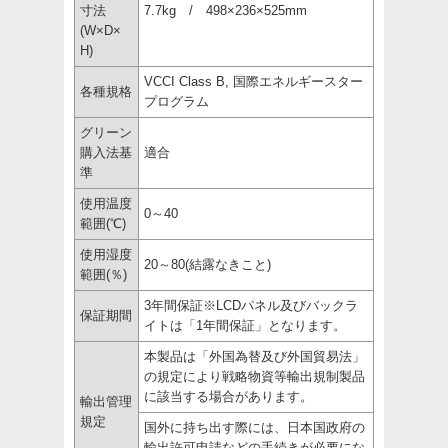
寸法
7.7kg / 498×236×525mm
(W×D×
H)
VCCI Class B, 国際エネルギースター
各種規格
プログラム
グリーン
購入法基
適合
準
使用温度
0～40
範囲(℃)
使用湿度
20～80(結露なきこと)
範囲(％)
3年間保証※LCDパネル及びバックラ
保証期間
イトは「1年間保証」となります。
本製品は「外国為替及び外国貿易法」
の規定により戦略物資等輸出規制製品
に該当する場合があります。
輸出管理
規定
国外に持ち出す際には、日本国政府の
輸出許可申請などの手続きが必要にな