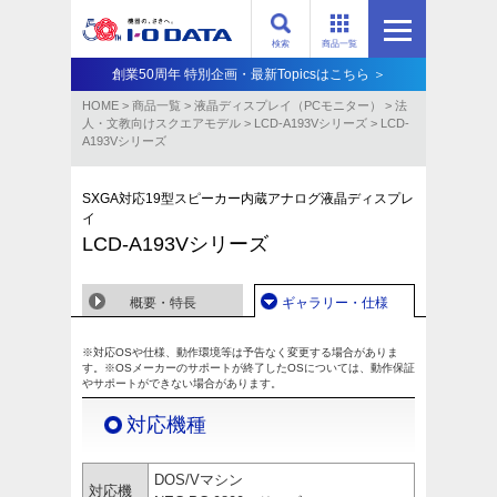
検索
商品一覧
創業50周年 特別企画・最新Topicsはこちら ＞
HOME
>
商品一覧
>
液晶ディスプレイ（PCモニター）
>
法
人・文教向けスクエアモデル
>
LCD-A193Vシリーズ
>
LCD-
A193Vシリーズ
SXGA対応19型スピーカー内蔵アナログ液晶ディスプレ
イ
LCD-A193Vシリーズ
概要・特長
ギャラリー・仕様
※対応OSや仕様、動作環境等は予告なく変更する場合がありま
す。※OSメーカーのサポートが終了したOSについては、動作保証
やサポートができない場合があります。
対応機種
DOS/Vマシン
対応機