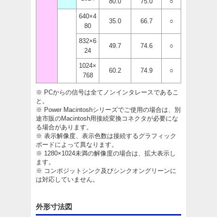
80.0
75.0
○
640×4
35.0
66.7
○
80
832×6
49.7
74.6
○
24
1024×
60.2
74.9
○
768
※ PCからの信号は全てノンインタレースであるこ
と。
※ Power Macintoshシリーズでご使用の場合は、別
途市販のMacintosh用接続変換コネクタが必要にな
る場合があります。
※ 表示解像度、表示色数は接続するグラフィック
ボードによって異なります。
※ 1280×1024未満の解像度の場合は、拡大表示し
ます。
※ コンポジットシンク及びシンクオングリーンに
は対応していません。
外形寸法図