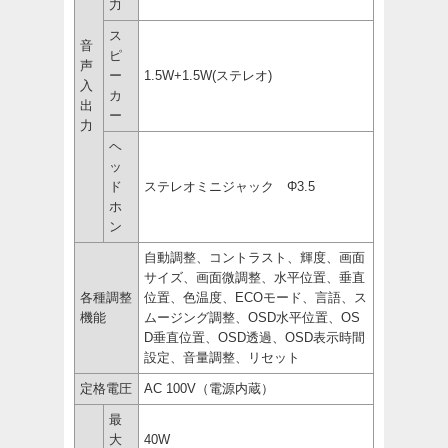
力
ス
音
ピ
声
ー
1.5W+1.5W(ステレオ)
入
カ
出
ー
力
ヘ
ッ
ド
ステレオミニジャック Φ3.5
ホ
ン
自動調整、コントラスト、輝度、画面
サイズ、画面微調整、水平位置、垂直
各種調整
位置、色温度、ECOモード、言語、ス
機能
ムージング調整、OSD水平位置、OS
D垂直位置、OSD透過、OSD表示時間
設定、音量調整、リセット
定格電圧
AC 100V（電源内蔵）
最
大
40W