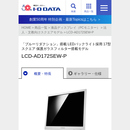
検索
商品一覧
創業50周年 特別企画・最新Topicsはこちら ＞
HOME
>
商品一覧
>
液晶ディスプレイ（PCモニター）
>
法
人・文教向けスクエアモデル
>
LCD-AD172SEW-P
「ブルーリダクション」搭載 LEDバックライト採用 17型
スクエア 保護ガラスフィルター搭載モデル
LCD-AD172SEW-P
概要・特長
ギャラリー・仕様