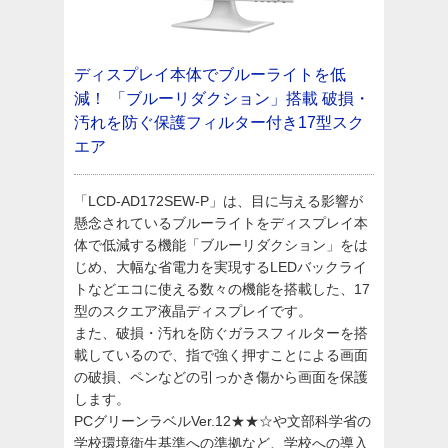
ディスプレイ本体でブルーライトを低
減！
「ブルーリダクション」搭載
破損・
汚れを防ぐ保護フィルター付き17型スク
エア
「LCD-AD172SEW-P」は、目に与える影響が
懸念されているブルーライトをディスプレイ本
体で低減する機能「ブルーリダクション」をは
じめ、大幅な省電力を実現するLEDバックライ
トなどエコに使える数々の機能を搭載した、17
型のスクエア液晶ディスプレイです。
また、破損・汚れを防ぐガラスフィルターを搭
載しているので、指で強く押すことによる画面
の破損、ペンなどの引っかき傷から画面を保護
します。
PCグリーンラベルVer.12★★☆や文部科学省の
学校環境衛生基準への準拠など、学校への導入