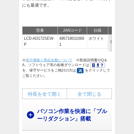
にも最適です。
型番
JANコード
仕様
価格
LCD-AD172SEW-
495718011069
ホワイト
オープン価
P
1
※
表示価格と商品全般について
※取扱説明書やQ＆
A、ソフトウェア等の各種ダウンロードは
を、保守サービスをご検討の方は
をクリックして
ご覧ください。
特長を全て開く
全て閉じる
パソコン作業を快適に「ブル
ーリダクション」搭載