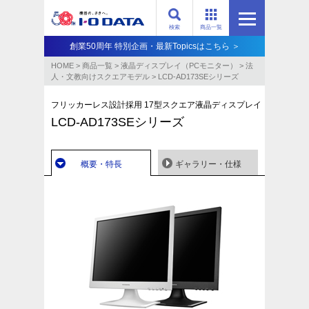
検索
商品一覧
創業50周年 特別企画・最新Topicsはこちら ＞
HOME
>
商品一覧
>
液晶ディスプレイ（PCモニター）
>
法
人・文教向けスクエアモデル
>
LCD-AD173SEシリーズ
フリッカーレス設計採用 17型スクエア液晶ディスプレイ
LCD-AD173SEシリーズ
概要・特長
ギャラリー・仕様