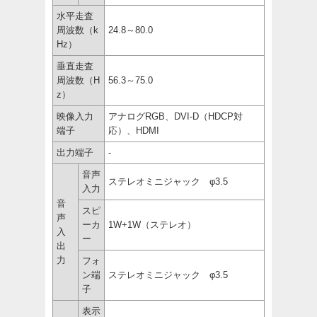
水平走査
周波数（k
24.8～80.0
Hz）
垂直走査
周波数（H
56.3～75.0
z）
映像入力
アナログRGB、DVI-D（HDCP対
端子
応）、HDMI
出力端子
-
音声
ステレオミニジャック φ3.5
入力
音
スピ
声
ーカ
1W+1W（ステレオ）
入
ー
出
力
フォ
ン端
ステレオミニジャック φ3.5
子
表示