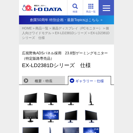
検索
商品一覧
創業50周年 特別企画・最新Topicsはこちら ＞
HOME
>
商品一覧
>
液晶ディスプレイ（PCモニター）
>
個
人向けワイドモデル
>
EX-LD2381Dシリーズ
>
EX-LD2381D
シリーズ 仕様
広視野角ADSパネル採用 23.8型ゲーミングモニター
（特定販路専売品）
EX-LD2381Dシリーズ 仕様
概要・特長
ギャラリー・仕様