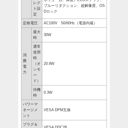
レク
ブルーリダクション、超解像度、OS
ト設
Dロック
定
定格電圧
AC100V 50/60Hz（電源内蔵）
最大
30W
時
通常
使用
消
時
費
（オ
20.8W
電
ンモ
力
ー
ド）
待機
0.3W
時
パワーマ
ネージメ
VESA DPM互換
ント
プラグ＆
VESA DDC2B