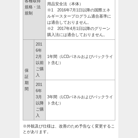
各種取得
用品安全法（本体）
規格・法
※1 2016年7月1日以降の国際エネ
規制
ルギースタープログラム適合基準に
は適合しておりません。
※2 2017年4月1日以降のグリーン
購入法には適合しておりません。
201
6年
2月
1年間（LCDパネルおよびバックライ
以前
ト含む）
ご購
保
入
証
期
201
間
6年
3月
3年間（LCDパネルおよびバックライ
以降
ト含む）
ご購
入
※外観及び仕様は、改善のため予告なく変更するこ
とがあります。