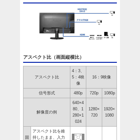
アスペクト比（画面縦横比）
4：3、
アスペクト比
5：4映
16：9映像
像
信号形式
480p
720p
1080p
640×4
80、1
1280×
1920×
解像度の例
280×1
720
1080
024
アスペクト比を維
固
持したまま、入力