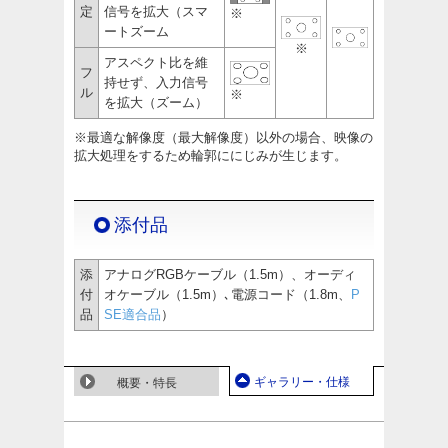
定
信号を拡大（スマ
※
ートズーム
※
アスペクト比を維
フ
持せず、入力信号
ル
※
を拡大（ズーム）
※最適な解像度（最大解像度）以外の場合、映像の
拡大処理をするため輪郭ににじみが生じます。
添付品
添
アナログRGBケーブル（1.5m）、オーディ
付
オケーブル（1.5m）､電源コード（1.8m、
P
品
SE適合品
）
ギャラリー・仕様
概要・特長