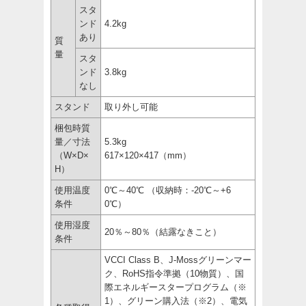
スタ
ンド
4.2kg
あり
質
量
スタ
ンド
3.8kg
なし
スタンド
取り外し可能
梱包時質
量／寸法
5.3kg
（W×D×
617×120×417（mm）
H）
使用温度
0℃～40℃ （収納時：-20℃～+6
条件
0℃）
使用湿度
20％～80％（結露なきこと）
条件
VCCI Class B、J-Mossグリーンマー
ク、RoHS指令準拠（10物質）、国
際エネルギースタープログラム（※
1）、グリーン購入法（※2）、電気