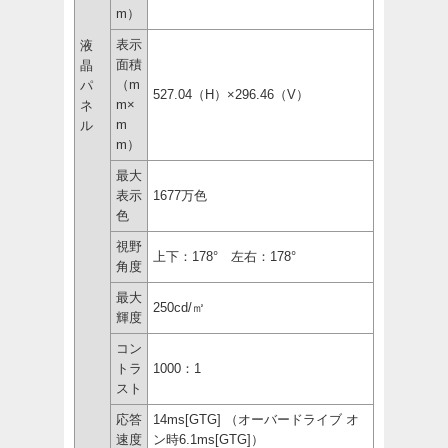
m）
表示
液
面積
晶
（m
パ
527.04（H）×296.46（V）
m×
ネ
m
ル
m）
最大
表示
1677万色
色
視野
上下：178° 左右：178°
角度
最大
250cd/㎡
輝度
コン
トラ
1000：1
スト
応答
14ms[GTG] （オーバードライブ オ
速度
ン時6.1ms[GTG]）