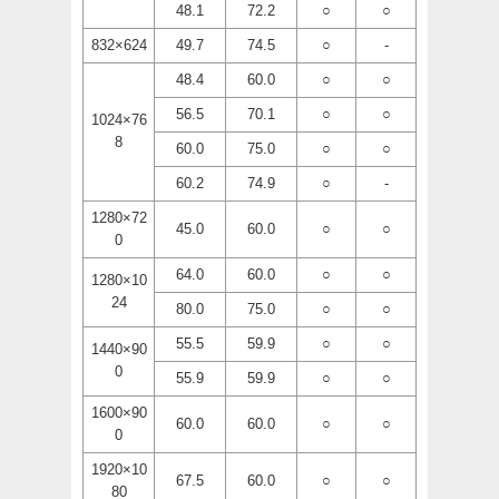
48.1
72.2
○
○
832×624
49.7
74.5
○
-
48.4
60.0
○
○
56.5
70.1
○
○
1024×76
8
60.0
75.0
○
○
60.2
74.9
○
-
1280×72
45.0
60.0
○
○
0
64.0
60.0
○
○
1280×10
24
80.0
75.0
○
○
55.5
59.9
○
○
1440×90
0
55.9
59.9
○
○
1600×90
60.0
60.0
○
○
0
1920×10
67.5
60.0
○
○
80