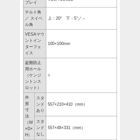
プレイ
チルト角
／ スイベ
上：20° 下：5
°／－
ル角
VESAマウ
ントイン
100×100mm
ターフェ
イス
盗難防止
用ホール
（ケンジ
○
ントンス
ロット）
外
スタ
形
ンド
557×210×410（mm）
寸
あり
法
スタ
（W
ンド
557×48×331（mm）
×D×
なし
H）