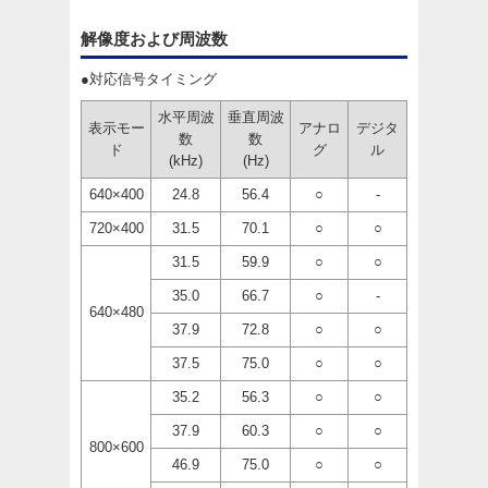
解像度および周波数
●対応信号タイミング
水平周波
垂直周波
表示モー
アナロ
デジタ
数
数
ド
グ
ル
(kHz)
(Hz)
640×400
24.8
56.4
○
-
720×400
31.5
70.1
○
○
31.5
59.9
○
○
35.0
66.7
○
-
640×480
37.9
72.8
○
○
37.5
75.0
○
○
35.2
56.3
○
○
37.9
60.3
○
○
800×600
46.9
75.0
○
○