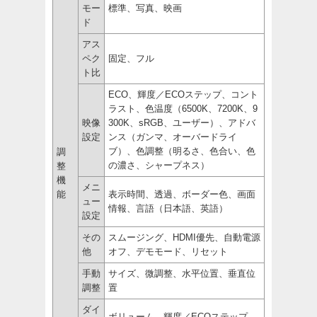
モー
標準、写真、映画
ド
アス
ペク
固定、フル
ト比
ECO、輝度／ECOステップ、コント
ラスト、色温度（6500K、7200K、9
映像
300K、sRGB、ユーザー）、アドバ
設定
ンス（ガンマ、オーバードライ
ブ）、色調整（明るさ、色合い、色
調
の濃さ、シャープネス）
整
機
メニ
能
表示時間、透過、ボーダー色、画面
ュー
情報、言語（日本語、英語）
設定
その
スムージング、HDMI優先、自動電源
他
オフ、デモモード、リセット
手動
サイズ、微調整、水平位置、垂直位
調整
置
ダイ
ボリューム、輝度／ECOステップ、