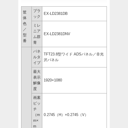
ブラ
筐
EX-LD2381DB
ック
体
色
ミレ
／
ニア
EX-LD2381DNV
型
ム群
番
青
パネ
TFT23.8型ワイド ADSパネル／非光
ルタ
沢パネル
イプ
最大
表示
1920×1080
解像
度
画素
ピッ
チ
（m
0.2745（H）×0.2745（V）
m×
m