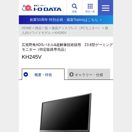
検索
商品一覧
創業50周年 特別企画・最新Topicsはこちら ＞
HOME
>
商品一覧
>
液晶ディスプレイ（PCモニター）
>
個
人向けワイドモデル
>
KH245V
広視野角ADSパネル&超解像技術採用 23.8型ゲーミング
モニター（特定販路専売品）
KH245V
概要・特長
ギャラリー・仕様