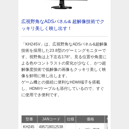
広視野角なADSパネル&
超解像技術でク
ッキリ美しく映し出す！
「KH245V」は、広視野角なADSパネル&超解像
技術を採用した23.8型のゲーミングモニターで
す。視野角は上下左右178°。見る位置や角度に
よる色やコントラストの変化が少なく、かつ超
解像度技術で低解像の画像もクッキリ美しく映
像を鮮明に映し出します。
ゲーム機との接続に便利なHDMI端子を搭載
し、HDMIケーブルも添付しているので、すぐ
に使用でき便利です。
型番
JANコード
仕様
価格
サポート/取
KH245
495718012538