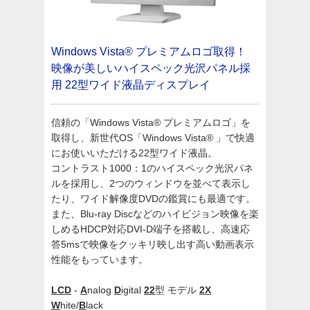
Windows Vista® プレミアムロゴ取得！
映像が美しいハイスペック光沢パネル採
用
22型ワイド液晶ディスプレイ
信頼の「Windows Vista® プレミアムロゴ」を
取得し、新世代OS「Windows Vista® 」で快適
にお使いいただける22型ワイド液晶。
コントラスト1000：1のハイスペック光沢パネ
ルを採用し、2つのウィンドウを並べて表示し
たり、ワイド解像度DVDの鑑賞にも最適です。
また、Blu-ray Discなどのハイビジョン映像を楽
しめるHDCP対応DVI-D端子を搭載し、高速応
答5msで映像をクッキリ映し出す高い動画表示
性能をもっています。
LCD
-
A
nalog
D
igital
22
型 モデル
2X
W
hite/
B
lack