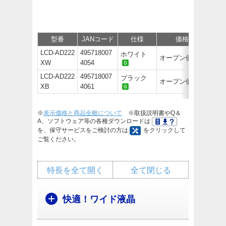
型番
JANコード
仕様
価格
サポ
LCD-AD222
495718007
ホワイト
オープン価格
XW
4054
LCD-AD222
495718007
ブラック
オープン価格
XB
4061
※
表示価格と商品全般について
※取扱説明書やQ＆
A、ソフトウェア等の各種ダウンロードは
を、保守サービスをご検討の方は
をクリックして
ご覧ください。
特長を全て開く
全て閉じる
快適！ワイド液晶