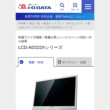
検索
商品一覧
創業50周年 特別企画・最新Topicsはこちら ＞
HOME
>
商品一覧
>
液晶ディスプレイ（PCモニター）
>
個
人向けワイドモデル
>
LCD-AD222Xシリーズ
快適ワイド大画面！映像が美しいハイスペック光沢パネ
ル採用
LCD-AD222Xシリーズ
概要・特長
ギャラリー・仕様