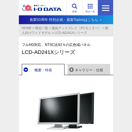
検索
商品一覧
創業50周年 特別企画・最新Topicsはこちら ＞
HOME
>
商品一覧
>
液晶ディスプレイ（PCモニター）
>
個
人向けワイドモデル
>
LCD-AD241Xシリーズ
フルHD対応、NTSC比92％の広色域パネル
LCD-AD241Xシリーズ
概要・特長
ギャラリー・仕様