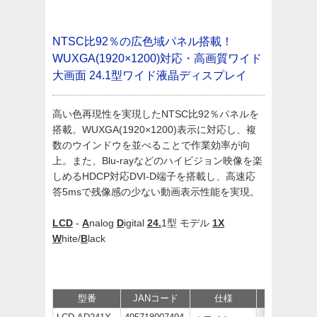
NTSC比92％の広色域パネル搭載！
WUXGA(1920×1200)対応・高画質ワイド
大画面
24.1型ワイド液晶ディスプレイ
高い色再現性を実現したNTSC比92％パネルを
搭載。WUXGA(1920×1200)表示に対応し、複
数のウインドウを並べることで作業効率が向
上。また、Blu-rayなどのハイビジョン映像を楽
しめるHDCP対応DVI-D端子を搭載し、高速応
答5msで残像感の少ない動画表示性能を実現。
LCD
-
A
nalog
D
igital
24.
1型 モデル
1X
W
hite/
B
lack
型番
JANコード
仕様
価格