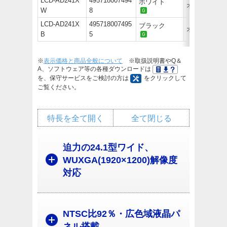
LCD-AD241X
495718007494
ホワイト
オープン価
W
8
LCD-AD241X
495718007495
ブラック
オープン価
B
5
※
表示価格と商品全般について
※取扱説明書やQ＆
A、ソフトウェア等の各種ダウンロードは
を、保守サービスをご検討の方は
をクリックして
ご覧ください。
特長を全て開く
全て閉じる
迫力の24.1型ワイド、
WUXGA(1920×1200)解像度
対応
NTSC比92％・広色域液晶パ
ネル搭載