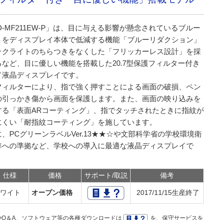
D-MF211EW-P」は、目に与える影響が懸念されているブルー
トをディスプレイ本体で低減する機能「ブルーリダクション」
ックライトのちらつきをなくした「フリッカーレス設計」を採
るなど、目に優しい機能を搭載した20.7型保護フィルター付き
ド液晶ディスプレイです。
フィルターにより、指で強く押すことによる画面の破損、ペン
の引っかき傷から画面を保護します。また、画面の映り込みを
する「表面ARコーティング」、指でタッチされたときに指紋が
にくい「耐指紋コーティング」を施しています。
、PCグリーンラベルVer.13★★☆や文部科学省の学校環境衛
準への準拠など、学校への導入に最適な液晶ディスプレイで
仕様
価格
サポート/取説
備考
ホワイト
オープン価格
2017/11/15生産終了
Q＆A、ソフトウェア等の各種ダウンロードは
を、保守サービスを