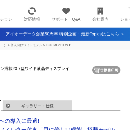
チラシ
対応情報
サポート・Q&A
会社案内
ショ
アイオーデータ創業50周年 特別企画・最新Topicsはこちら ＞
ター）
>
個人向けワイドモデル
>
LCD-MF211EW-P
ン搭載20.7型ワイド液晶ディスプレイ
ギャラリー・仕様
への導入に最適!
フィルター付き「目に優しい機能」搭載モデル