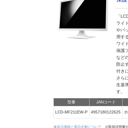
「LC
ライ
やバ
用す
ワイ
保護
など
防止
付き
さらに
生基
す。
型番
JANコード
LCD-MF211EW-P
4957180122625
※
表示価格と商品全般について
※取扱説明書や