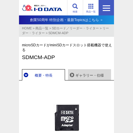
検索
商品一覧
創業50周年 特別企画・最新Topicsはこちら ＞
HOME
>
商品一覧
>
SDカード／リーダー・ライター
>
リー
ダー・ライター
>
SDMCM-ADP
microSDカードがminiSDカードスロット搭載機器で使え
る
SDMCM-ADP
概要・特長
ギャラリー・仕様