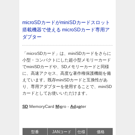
microSDカードがminiSDカードスロット
搭載機器で使える
microSDカード専用ア
ダプター
「microSDカード」は、miniSDカードをさらに
小型・コンパクトにした超小型メモリーカード
でminiSDカードや、SDメモリーカードと同様
に、高速アクセス、高度な著作権保護機能を備
えています。既存miniSDカードと互換性があ
り、専用アダプターを使用することで、miniSD
カードとしてお使いいただけます。
SD
MemoryCard
M
i
c
ro -
Ad
a
p
ter
型番
JANコード
仕様
価格
サポート/