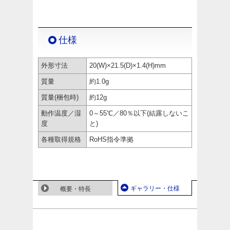
仕様
外形寸法
20(W)×21.5(D)×1.4(H)mm
質量
約1.0g
質量(梱包時)
約12g
動作温度／湿
0～55℃／80％以下(結露しないこ
度
と)
各種取得規格
RoHS指令準拠
ギャラリー・仕様
概要・特長