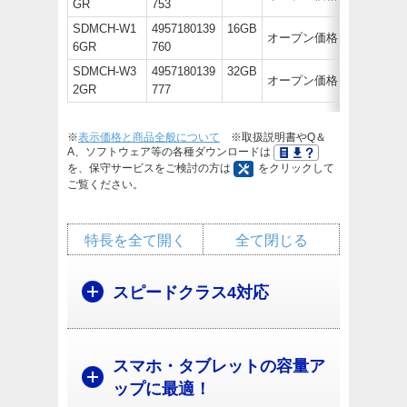
GR
753
SDMCH-W1
4957180139
16GB
オープン価格
6GR
760
SDMCH-W3
4957180139
32GB
オープン価格
2GR
777
※
表示価格と商品全般について
※取扱説明書やQ＆
A、ソフトウェア等の各種ダウンロードは
を、保守サービスをご検討の方は
をクリックして
ご覧ください。
特長を全て開く
全て閉じる
スピードクラス4対応
スマホ・タブレットの容量ア
ップに最適！