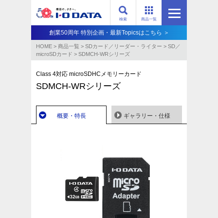
検索
商品一覧
創業50周年 特別企画・最新Topicsはこちら ＞
HOME
>
商品一覧
>
SDカード／リーダー・ライター
>
SD／
microSDカード
>
SDMCH-WRシリーズ
Class 4対応 microSDHCメモリーカード
SDMCH-WRシリーズ
概要・特長
ギャラリー・仕様