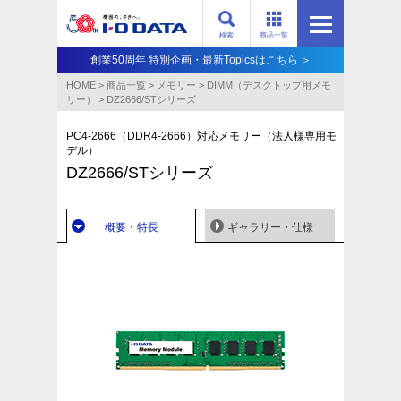
検索
商品一覧
創業50周年 特別企画・最新Topicsはこちら ＞
HOME
>
商品一覧
>
メモリー
>
DIMM（デスクトップ用メモ
リー）
>
DZ2666/STシリーズ
PC4-2666（DDR4-2666）対応メモリー（法人様専用モ
デル）
DZ2666/STシリーズ
概要・特長
ギャラリー・仕様