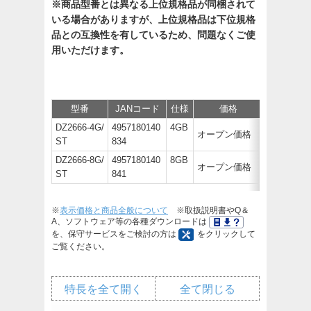
※商品型番とは異なる上位規格品が同梱されて
いる場合がありますが、上位規格品は下位規格
品との互換性を有しているため、問題なくご使
用いただけます。
型番
JANコード
仕様
価格
サポート/
DZ2666-4G/
4957180140
4GB
オープン価格
ST
834
DZ2666-8G/
4957180140
8GB
オープン価格
ST
841
※
表示価格と商品全般について
※取扱説明書やQ＆
A、ソフトウェア等の各種ダウンロードは
を、保守サービスをご検討の方は
をクリックして
ご覧ください。
特長を全て開く
全て閉じる