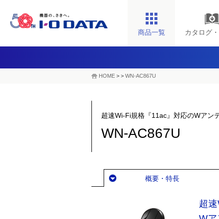
商品一覧
カタログ・
HOME
>
>
WN-AC867U
超速Wi-Fi規格『11ac』対応のWアンテ
WN-AC867U
概要・特長
超速
Wア