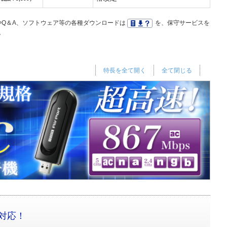
Q＆A、ソフトウェア等の各種ダウンロードは
を、保守サービスを
。
特長を全て開く
全て閉じる
に対応！