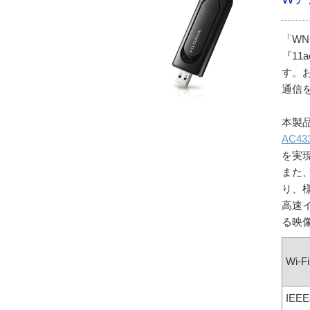
「WN
『11
す。
通信
本製
AC43
を実
また、
り、
高速
る映
Wi-
IEEE