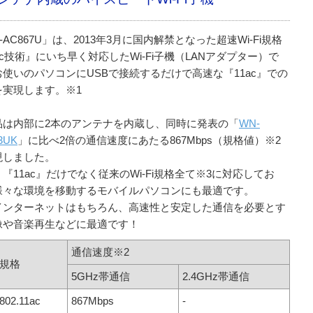
-AC867U」は、2013年3月に国内解禁となった超速Wi-Fi規格
ac技術』にいち早く対応したWi-Fi子機（LANアダプター）で
お使いのパソコンにUSBで接続するだけで高速な『11ac』での
を実現します。※1
品は内部に2本のアンテナを内蔵し、同時に発表の「
WN-
3UK
」に比べ2倍の通信速度にあたる867Mbps（規格値）※2
現しました。
『11ac』だけでなく従来のWi-Fi規格全て※3に対応してお
様々な環境を移動するモバイルパソコンにも最適です。
インターネットはもちろん、高速性と安定した通信を必要とす
像や音楽再生などに最適です！
通信速度※2
Fi規格
5GHz帯通信
2.4GHz帯通信
802.11ac
867Mbps
-