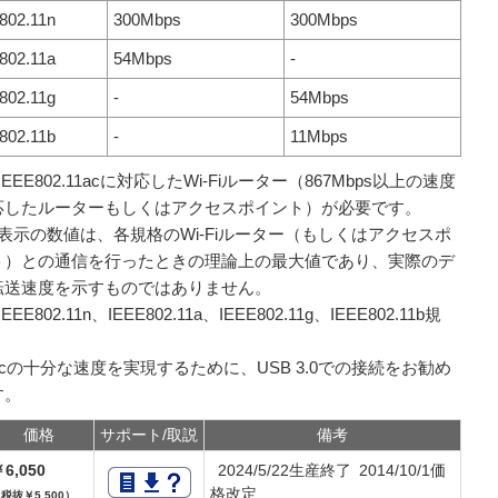
802.11n
300Mbps
300Mbps
802.11a
54Mbps
-
802.11g
-
54Mbps
802.11b
-
11Mbps
IEEE802.11acに対応したWi-Fiルーター（867Mbps以上の速度
応したルーターもしくはアクセスポイント）が必要です。
表示の数値は、各規格のWi-Fiルーター（もしくはアクセスポ
ト）との通信を行ったときの理論上の最大値であり、実際のデ
転送速度を示すものではありません。
EEE802.11n、IEEE802.11a、IEEE802.11g、IEEE802.11b規
acの十分な速度を実現するために、USB 3.0での接続をお勧め
す。
価格
サポート/取説
備考
6,050
2024/5/22生産終了 2014/10/1価
格改定
税抜￥5,500）