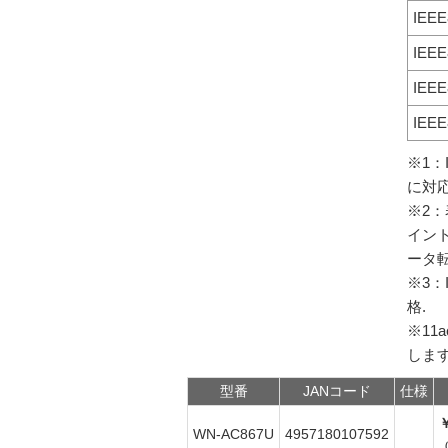
IEEE
IEEE
IEEE
IEEE
※1：
に対
※2：
イン
ータ
※3：I
格.
※11
しま
型番
JANコード
仕様
￥
WN-AC867U
4957180107592
（