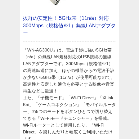
抜群の安定性！
5GHz帯（11n/a）対応
300Mbps（規格値※1）無線LANアダプタ
ー
「WN-AG300U」は、電波干渉に強い5GHz帯
（n/a）の無線LAN規格対応のUSB接続の無線
LANアダプターです。300Mbps（規格値※1）
の高速転送に加え、ほかの機器からの電波干渉
が少ない5GHz帯（11n/a）が使用可能なので、
高速性と安定した通信を必要とする映像や音楽
再生などに最適！
また、「子機モード」「Wi-Fi Direct」「XLink
Kai」「ゲームコネクション」「モバイルルータ
ー」の5つのモードをボタンひとつで切り替え
できる「Wi-Fiモードチェンジャー」を搭載。
Wi-Fiルーターとして使用したり、「Wi-Fi
Direct」を楽しんだりと幅広くご利用いただけ
ます。