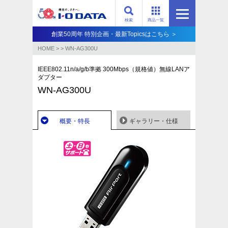
検索
商品一覧
創業50周年 特別企画・最新Topicsはこちら ＞
HOME
>
>
WN-AG300U
IEEE802.11n/a/g/b準拠 300Mbps（規格値）無線LANア
ダプター
WN-AG300U
概要・特長
ギャラリー・仕様