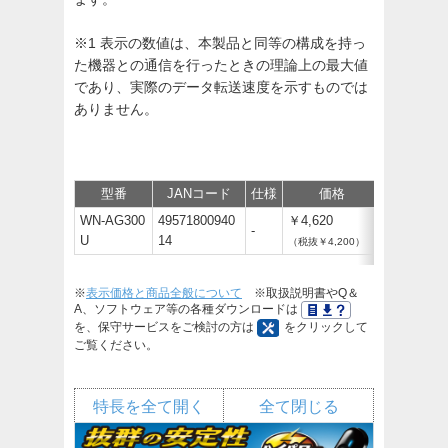
※1 表示の数値は、本製品と同等の構成を持っ
た機器との通信を行ったときの理論上の最大値
であり、実際のデータ転送速度を示すものでは
ありません。
型番
JANコード
仕様
価格
サポート/
WN-AG300
49571800940
￥4,620
-
U
14
（税抜￥4,200）
※
表示価格と商品全般について
※取扱説明書やQ＆
A、ソフトウェア等の各種ダウンロードは
を、保守サービスをご検討の方は
をクリックして
ご覧ください。
特長を全て開く
全て閉じる