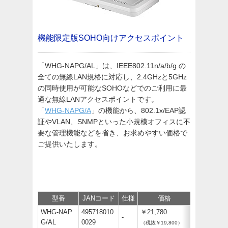
機能限定版SOHO向けアクセスポイント
「WHG-NAPG/AL」は、IEEE802.11n/a/b/g の
全ての無線LAN規格に対応し、2.4GHzと5GHz
の同時使用が可能なSOHOなどでのご利用に最
適な無線LANアクセスポイントです。
「
WHG-NAPG/A
」の機能から、802.1x/EAP認
証やVLAN、SNMPといった小規模オフィスに不
要な管理機能などを省き、お求めやすい価格で
ご提供いたします。
型番
JANコード
仕様
価格
保守
サ
WHG-NAP
495718010
￥21,780
-
G/AL
0029
（税抜￥19,800）