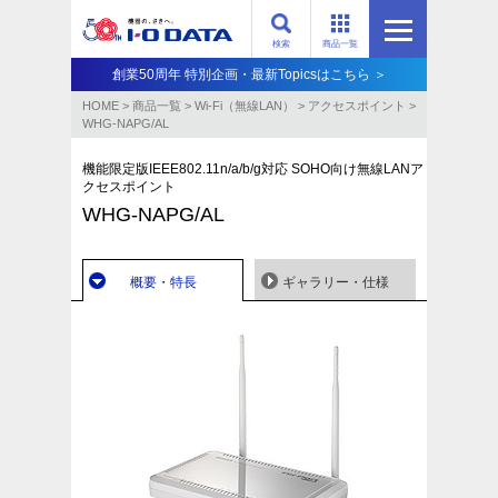
検索
商品一覧
創業50周年 特別企画・最新Topicsはこちら ＞
HOME
>
商品一覧
>
Wi-Fi（無線LAN）
>
アクセスポイント
>
WHG-NAPG/AL
機能限定版IEEE802.11n/a/b/g対応 SOHO向け無線LANア
クセスポイント
WHG-NAPG/AL
概要・特長
ギャラリー・仕様