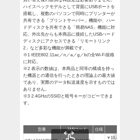
ハイスペックモデルとして背面にUSBポートを
搭載し、複数のパソコンで同時にプリンターが
共有できる「プリントサーバー」機能や、ハー
ドディスクを共有できる「簡易NAS」機能に対
応。外出先からも本商品に接続したUSBハード
ディスクにアクセスできる「リモートリンク
2」など多彩な機能が満載です。
※1 IEEE802.11ac／n／a／g／bの全Wi-Fi規格
に対応。
※2 表示の数値は、本商品と同等の構成を持っ
た機器との通信を行ったときの理論上の最大値
であり、実際のデータ転送速度を示すものでは
ありません。
※3 2.4GHzのSSIDと暗号キーがコピーできま
す。
型番
JANコード
仕様
価格
￥10,450