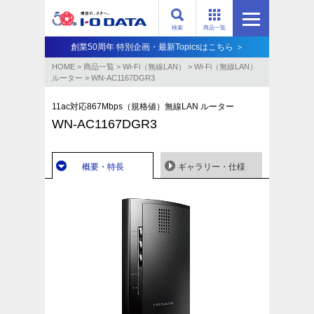
検索
商品一覧
創業50周年 特別企画・最新Topicsはこちら ＞
HOME
>
商品一覧
>
Wi-Fi（無線LAN）
>
Wi-Fi（無線LAN）
ルーター
>
WN-AC1167DGR3
11ac対応867Mbps（規格値）無線LAN ルーター
WN-AC1167DGR3
概要・特長
ギャラリー・仕様