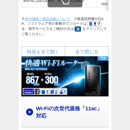
WN-AC1167DGR3
4957180115603
（税抜￥9,500）
※
表示価格と商品全般について
※取扱説明書やQ＆
A、ソフトウェア等の各種ダウンロードは
を、保守サービスをご検討の方は
をクリックして
ご覧ください。
特長を全て開く
全て閉じる
Wi-Fiの次世代規格「11ac」
対応