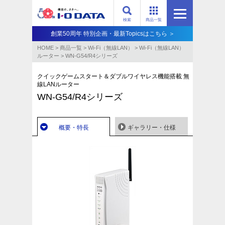
検索
商品一覧
創業50周年 特別企画・最新Topicsはこちら ＞
HOME
>
商品一覧
>
Wi-Fi（無線LAN）
>
Wi-Fi（無線LAN）
ルーター
>
WN-G54/R4シリーズ
クイックゲームスタート＆ダブルワイヤレス機能搭載 無
線LANルーター
WN-G54/R4シリーズ
概要・特長
ギャラリー・仕様