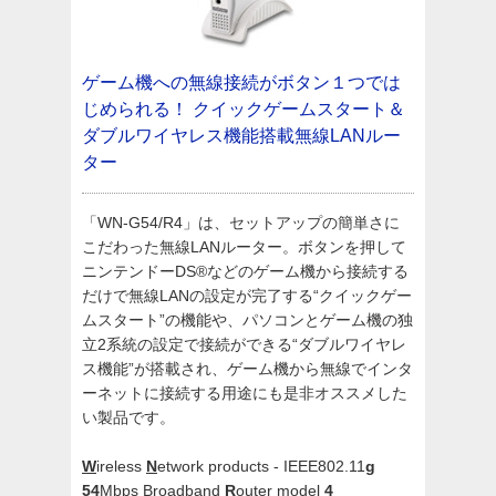
ゲーム機への無線接続がボタン１つでは
じめられる！ クイックゲームスタート＆
ダブルワイヤレス機能搭載無線LANルー
ター
「WN-G54/R4」は、セットアップの簡単さに
こだわった無線LANルーター。ボタンを押して
ニンテンドーDS®などのゲーム機から接続する
だけで無線LANの設定が完了する“クイックゲー
ムスタート”の機能や、パソコンとゲーム機の独
立2系統の設定で接続ができる“ダブルワイヤレ
ス機能”が搭載され、ゲーム機から無線でインタ
ーネットに接続する用途にも是非オススメした
い製品です。
W
ireless
N
etwork products - IEEE802.11
g
54
Mbps Broadband
R
outer model
4