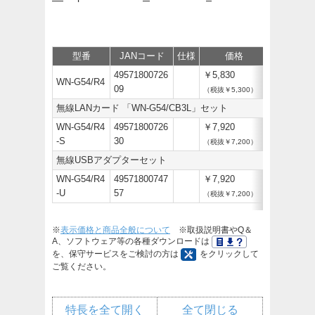
型番
JANコード
仕様
価格
サポート/
49571800726
￥5,830
WN-G54/R4
09
（税抜￥5,300）
無線LANカード 「WN-G54/CB3L」セット
WN-G54/R4
49571800726
￥7,920
-S
30
（税抜￥7,200）
無線USBアダプターセット
WN-G54/R4
49571800747
￥7,920
-U
57
（税抜￥7,200）
※
表示価格と商品全般について
※取扱説明書やQ＆
A、ソフトウェア等の各種ダウンロードは
を、保守サービスをご検討の方は
をクリックして
ご覧ください。
特長を全て開く
全て閉じる